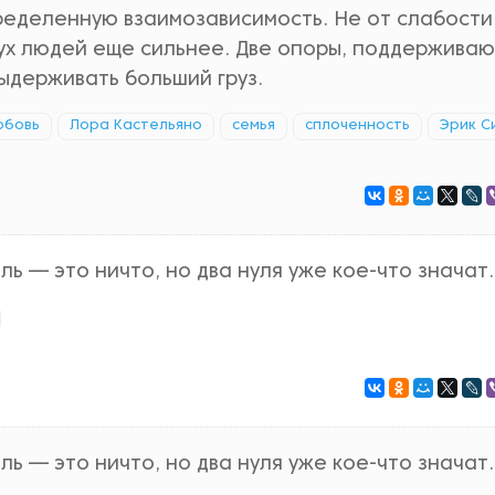
еделенную взаимозависимость. Не от слабости,
вух людей еще сильнее. Две опоры, поддержива
выдерживать больший груз.
юбовь
Лора Кастельяно
семья
сплоченность
Эрик С
ь — это ничто, но два нуля уже кое-что значат.
ь — это ничто, но два нуля уже кое-что значат.