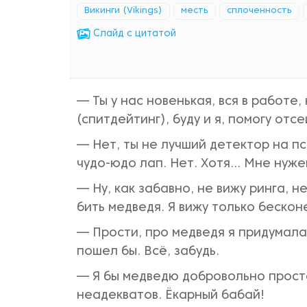
Викинги (Vikings)
месть
сплоченность
Cлайд с цитатой
— Ты у нас новенькая, вся в работе,
(спитдейтинг), буду и я, помогу отс
— Нет, ты не лучший детектор на пси
чудо-юдо лап. Нет. Хотя... Мне ну
— Ну, как забавно, не вижу ринга, 
бить медведя. Я вижу только бескон
— Прости, про медведя я придумала
пошел бы. Всё, забудь.
— Я бы медведю добровольно прост
неадекватов. Ёкарный бабай!