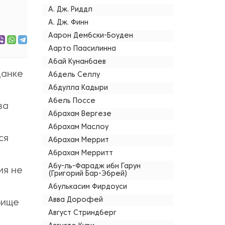
А. Дж. Риддл
А. Дж. Финн
Аарон Дембски-Боуден
Аарто Паасилинна
Абай Кунанбаев
данке
Абдель Селлу
Абдулла Кадыри
Абель Поссе
за
Абрахам Вергезе
Абрахам Маслоу
ся
Абрахам Меррит
Абрахам Мерритт
Абу-ль-Фарадж ибн Гарун
ия не
(Григорий Бар-Эбрей)
Абулькасим Фирдоуси
Авва Дорофей
рище
Август Стриндберг