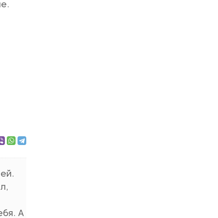
е.
ей.
л,
ебя. А