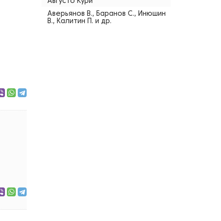
Августо Кури
Аверьянов В., Баранов С., Инюшин
В., Калитин П. и др.
а