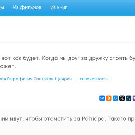
мы
Из фильмов
Из книг
 вот как будет. Когда мы друг за дружку стоять б
может.
аил Евграфович Салтыков-Щедрин
сплоченность
нии идут, чтобы отомстить за Рагнара. Такого п