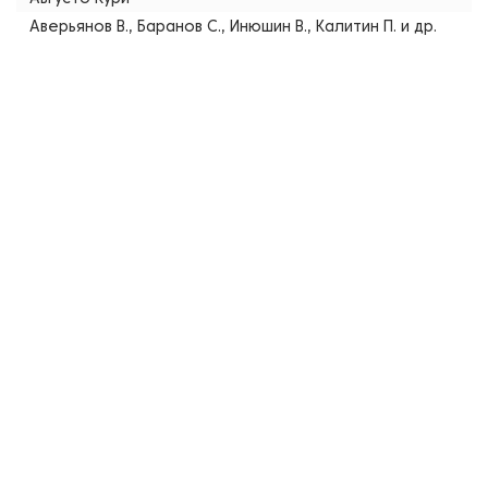
Аверьянов В., Баранов С., Инюшин В., Калитин П. и др.