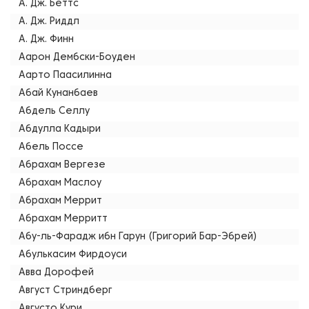
А. Дж. Беттс
А. Дж. Риддл
А. Дж. Финн
Аарон Дембски-Боуден
Аарто Паасилинна
Абай Кунанбаев
Абдель Селлу
Абдулла Кадыри
Абель Поссе
Абрахам Вергезе
Абрахам Маслоу
Абрахам Меррит
Абрахам Мерритт
Абу-ль-Фарадж ибн Гарун (Григорий Бар-Эбрей)
Абулькасим Фирдоуси
Авва Дорофей
Август Стриндберг
Августо Кури