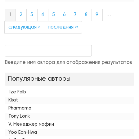
1
2
3
4
5
6
7
8
9
…
следующая ›
последняя »
Введите имя автора для отображения результатов
Популярные авторы
Ilze Falb
Kkat
Pharmama
Tony Lonk
V. Менеджер мафии
Yoo Eon-Hwa