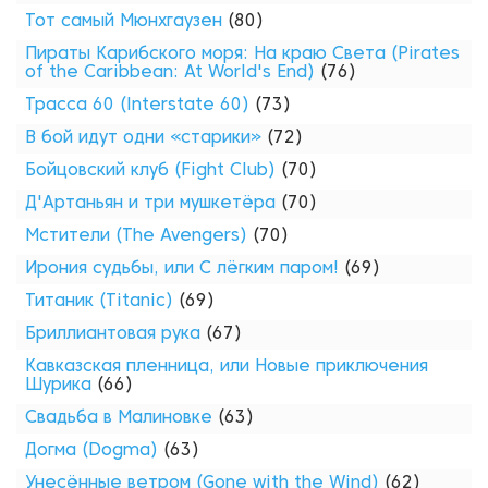
Тот самый Мюнхгаузен
(80)
Пираты Карибского моря: На краю Света (Pirates
of the Caribbean: At World's End)
(76)
Трасса 60 (Interstate 60)
(73)
В бой идут одни «старики»
(72)
Бойцовский клуб (Fight Club)
(70)
Д'Артаньян и три мушкетёра
(70)
Мстители (The Avengers)
(70)
Ирония судьбы, или С лёгким паром!
(69)
Титаник (Titanic)
(69)
Бриллиантовая рука
(67)
Кавказская пленница, или Новые приключения
Шурика
(66)
Свадьба в Малиновке
(63)
Догма (Dogma)
(63)
Унесённые ветром (Gone with the Wind)
(62)