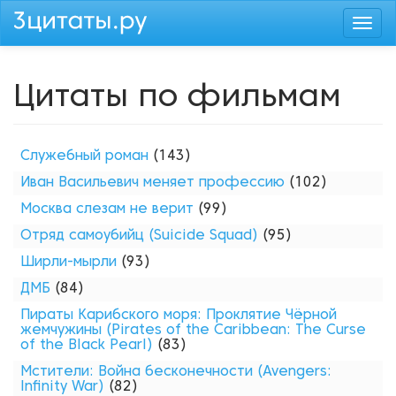
Перейти
Togg
к
navi
основному
содержанию
Цитаты по фильмам
Служебный роман
(143)
Иван Васильевич меняет профессию
(102)
Москва слезам не верит
(99)
Отряд самоубийц (Suicide Squad)
(95)
Ширли-мырли
(93)
ДМБ
(84)
Пираты Карибского моря: Проклятие Чёрной
жемчужины (Pirates of the Caribbean: The Curse
of the Black Pearl)
(83)
Мстители: Война бесконечности (Avengers:
Infinity War)
(82)