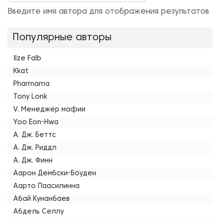
Введите имя автора для отображения результатов
Популярные авторы
Ilze Falb
Kkat
Pharmama
Tony Lonk
V. Менеджер мафии
Yoo Eon-Hwa
А. Дж. Беттс
А. Дж. Риддл
А. Дж. Финн
Аарон Дембски-Боуден
Аарто Паасилинна
Абай Кунанбаев
Абдель Селлу