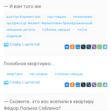
— И вам того же.
доктор Борменталь
настоящее
пожелания
профессор Филипп Филиппович Преображенский
смешные цитаты
Собачье сердце
тосты
Шариков
Cлайд с цитатой
Похабная квартирка...
квартира
пёс Шарик
Собачье сердце
Cлайд с цитатой
— Скажите, это вас вселили в квартиру
Фёдор Палыча Саблина?