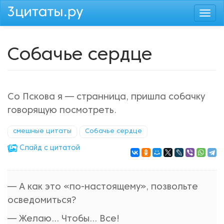
Перейти
Togg
к
navi
основному
содержанию
Собачье сердце
Со Пскова я — странница, пришла собачку
говорящую посмотреть.
смешные цитаты
Собачье сердце
Cлайд с цитатой
— А как это «по-настоящему», позвольте
осведомиться?
— Желаю... Чтобы... Все!