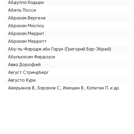
Абдулла Кадыри
Абель Поссе
Абрахам Вергезе
Абрахам Маслоу
Абрахам Меррит
Абрахам Мерритт
Абу-ль-Фарадж ибн Гарун (Григорий Бар-Эбрей)
Абулькасим Фирдоуси
Авва Дорофей
Август Стриндберг
Августо Кури
Аверьянов В., Баранов С., Инюшин В., Калитин П. и др.