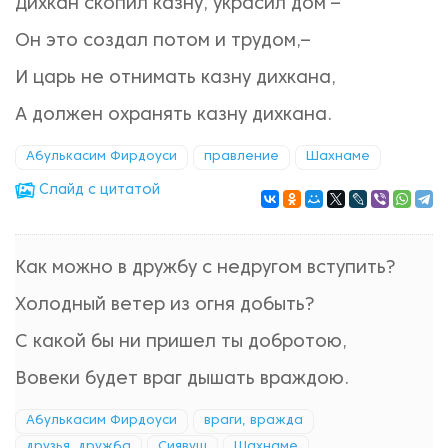
Дихкан скопил казну, украсил дом –
Он это создал потом и трудом,–
И царь не отнимать казну дихкана,
А должен охранять казну дихкана.
Абулькасим Фирдоуси
правление
Шахнаме
Cлайд с цитатой
Как можно в дружбу с недругом вступить?
Холодный ветер из огня добыть?
С какой бы ни пришел ты добротою,
Вовеки будет враг дышать враждою.
Абулькасим Фирдоуси
враги, вражда
друзья, дружба
Сиявуш
Шахнаме