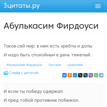
Перейти
Togg
к
navi
основному
содержанию
Абулькасим Фирдоуси
Таков сей мир: в нем есть хребты и долы
И надо быть спокойным в день тяжелый.
Абулькасим Фирдоуси
Густахм
Шахнаме
Cлайд с цитатой
И если ты победу одержал
И пред тобой противник побежал,