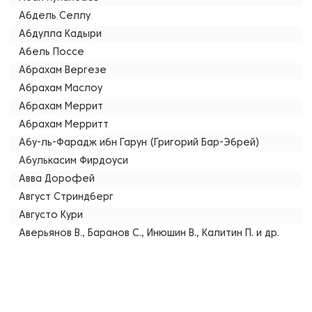
Абдель Селлу
Абдулла Кадыри
Абель Поссе
Абрахам Вергезе
Абрахам Маслоу
Абрахам Меррит
Абрахам Мерритт
Абу-ль-Фарадж ибн Гарун (Григорий Бар-Эбрей)
Абулькасим Фирдоуси
Авва Дорофей
Август Стриндберг
Августо Кури
Аверьянов В., Баранов С., Инюшин В., Калитин П. и др.