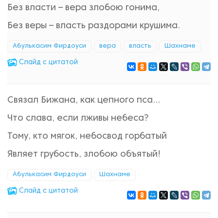
Без власти – вера злобою гонима,
Без веры – власть раздорами крушима.
Абулькасим Фирдоуси
вера
власть
Шахнаме
Cлайд с цитатой
Связал Бижана, как цепного пса...
Что слава, если лживы небеса?
Тому, кто мягок, небосвод горбатый
Являет грубость, злобою объятый!
Абулькасим Фирдоуси
Шахнаме
Cлайд с цитатой