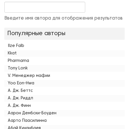
Введите имя автора для отображения результатов
Популярные авторы
Ilze Falb
Kkat
Pharmama
Tony Lonk
V. Менеджер мафии
Yoo Eon-Hwa
А. Дж. Беттс
А. Дж. Риддл
А. Дж. Финн
Аарон Дембски-Боуден
Аарто Паасилинна
Абай Кунанбаев