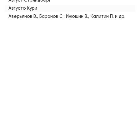
Август Стриндберг
Августо Кури
Аверьянов В., Баранов С., Инюшин В., Калитин П. и др.