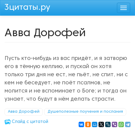
Перейти
Togg
к
navi
основному
содержанию
Авва Дорофей
Пусть кто-нибудь из вас придёт, и я затворю
его в тёмную келлию, и пускай он хотя
только три дня не ест, не пьёт, не спит, ни с
кем не беседует, не поёт псалмов, не
молится и не вспоминает о Боге; и тогда он
узнает, что будут в нём делать страсти.
Авва Дорофей
Душеполезные поучения и послания
Cлайд с цитатой