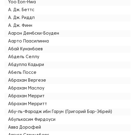
Yoo Eon-Hwa
А. Дж. Беттс
А. Дж. Риддл
А. Дж. Финн
Аарон Дембски-Боуден
Аарто Паасилинна
Абай Кунанбаев
Абдель Селлу
Абдулла Кадыри
Абель Поссе
Абрахам Вергезе
Абрахам Маслоу
Абрахам Меррит
Абрахам Мерритт
Абу-ль-Фарадж ибн Гарун (Григорий Бар-Эбрей)
Абулькасим Фирдоуси
Авва Дорофей