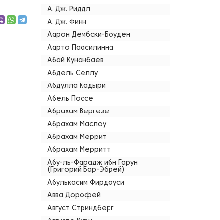
А. Дж. Риддл
А. Дж. Финн
Аарон Дембски-Боуден
Аарто Паасилинна
Абай Кунанбаев
Абдель Селлу
Абдулла Кадыри
Абель Поссе
Абрахам Вергезе
Абрахам Маслоу
Абрахам Меррит
Абрахам Мерритт
Абу-ль-Фарадж ибн Гарун
(Григорий Бар-Эбрей)
Абулькасим Фирдоуси
Авва Дорофей
Август Стриндберг