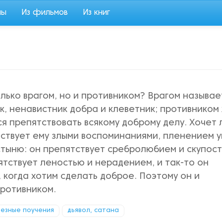
мы
Из фильмов
Из книг
лько врагом, но и противником? Врагом называе
к, ненавистник добра и клеветник; противником
я препятствовать всякому доброму делу. Хочет 
тствует ему злыми воспоминаниями, пленением у
стыню: он препятствует сребролюбием и скупос
ятствует леностью и нерадением, и так-то он
 когда хотим сделать доброе. Поэтому он и
противником.
езные поучения
дьявол, сатана