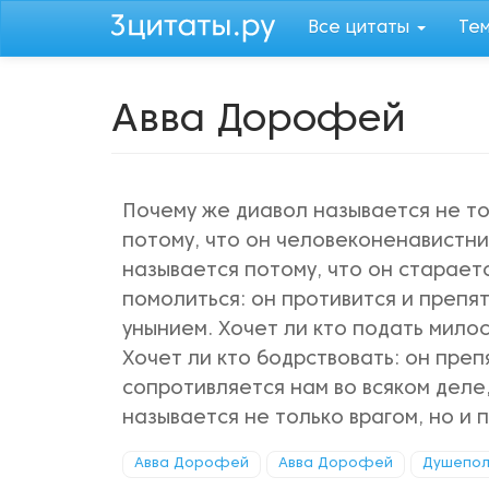
Перейти
Все цитаты
Те
к
основному
содержанию
Авва Дорофей
Почему же диавол называется не то
потому, что он человеконенавистни
называется потому, что он стараетс
помолиться: он противится и препя
унынием. Хочет ли кто подать мило
Хочет ли кто бодрствовать: он преп
сопротивляется нам во всяком деле,
называется не только врагом, но и 
Авва Дорофей
Авва Дорофей
Душепол