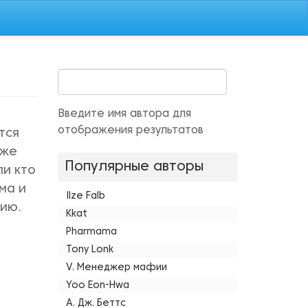
Введите имя автора для
отображения результатов
тся
 же
Популярные авторы
ли кто
ма и
Ilze Falb
тию.
Kkat
Pharmama
Tony Lonk
V. Менеджер мафии
Yoo Eon-Hwa
А. Дж. Беттс