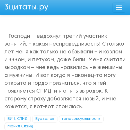
Перейти
Togg
к
navi
основному
содержанию
– Господи, – выдохнул третий участник
занятий, – какая несправедливость! Столько
лет меня как только не обзывали – и козлом,
и ***ом, и петухом, даже били. Меня считали
выродком – мне ведь нравились не женщины,
а мужчины. И вот когда я наконец-то могу
открыто и гордо признаться, что я гей,
появляется СПИД, и я опять выродок. К
старому страху добавляется новый, и мне
кажется, я вот-вот сломаюсь.
ВИЧ, СПИД
Вурдалак
гомосексуальность
Майкл Слэйд