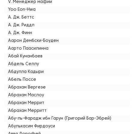
V. Менеджер мафии
Yoo Eon-Hwa
А. Дж. Беттс
А. Дж. Риддл
А. Дж. Финн
Аарон Дембски-Боуден
Аарто Паасилинна
Абай Кунанбаев
Абдель Селлу
Абдулла Кадыри
Абель Поссе
Абрахам Вергезе
Абрахам Маслоу
Абрахам Меррит
Абрахам Мерритт
Абу-ль-Фарадж ибн Гарун (Григорий Бар-Эбрей)
Абулькасим Фирдоуси