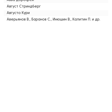
Авва Дорофей
Август Стриндберг
Августо Кури
Аверьянов В., Баранов С., Инюшин В., Калитин П. и др.