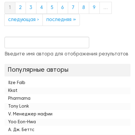
1
2
3
4
5
6
7
8
9
…
следующая ›
последняя »
Введите имя автора для отображения результатов
Популярные авторы
Ilze Falb
Kkat
Pharmama
Tony Lonk
V. Менеджер мафии
Yoo Eon-Hwa
А. Дж. Беттс