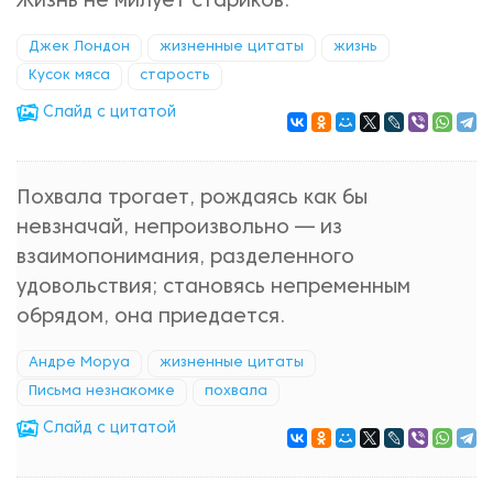
Жизнь не милует стариков.
Джек Лондон
жизненные цитаты
жизнь
Кусок мяса
старость
Cлайд с цитатой
Похвала трогает, рождаясь как бы
невзначай, непроизвольно — из
взаимопонимания, разделенного
удовольствия; становясь непременным
обрядом, она приедается.
Андре Моруа
жизненные цитаты
Письма незнакомке
похвала
Cлайд с цитатой