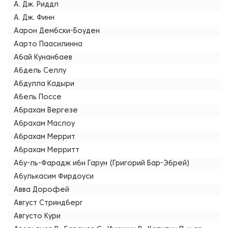
А. Дж. Риддл
А. Дж. Финн
Аарон Дембски-Боуден
Аарто Паасилинна
Абай Кунанбаев
Абдель Селлу
Абдулла Кадыри
Абель Поссе
Абрахам Вергезе
Абрахам Маслоу
Абрахам Меррит
Абрахам Мерритт
Абу-ль-Фарадж ибн Гарун (Григорий Бар-Эбрей)
Абулькасим Фирдоуси
Авва Дорофей
Август Стриндберг
Августо Кури