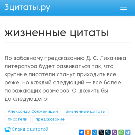
Перейти
Togg
к
navi
основному
содержанию
жизненные цитаты
По забавному предсказанию Д. С. Лихачева
литература будет развиваться так, что
крупные писатели станут приходить все
реже, но каждый следующий — все более
поражающих размеров. О, дожить бы
до следующего!
Александр Солженицын
жизненные цитаты
писатели
предсказание
Cлайд с цитатой