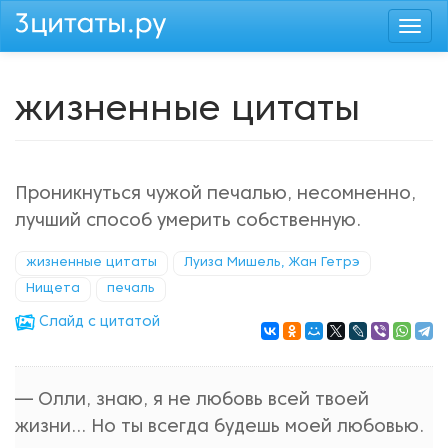
Перейти
Togg
к
navi
основному
содержанию
жизненные цитаты
Проникнуться чужой печалью, несомненно,
лучший способ умерить собственную.
жизненные цитаты
Луиза Мишель, Жан Гетрэ
Нищета
печаль
Cлайд с цитатой
— Олли, знаю, я не любовь всей твоей
жизни... Но ты всегда будешь моей любовью.