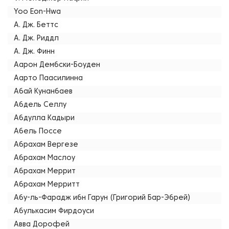
Yoo Eon-Hwa
А. Дж. Беттс
А. Дж. Риддл
А. Дж. Финн
Аарон Дембски-Боуден
Аарто Паасилинна
Абай Кунанбаев
Абдель Селлу
Абдулла Кадыри
Абель Поссе
Абрахам Вергезе
Абрахам Маслоу
Абрахам Меррит
Абрахам Мерритт
Абу-ль-Фарадж ибн Гарун (Григорий Бар-Эбрей)
Абулькасим Фирдоуси
Авва Дорофей