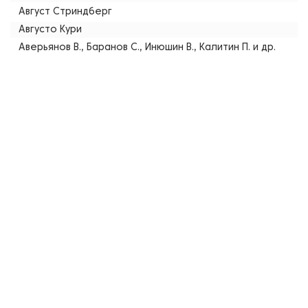
Август Стриндберг
Августо Кури
Аверьянов В., Баранов С., Инюшин В., Калитин П. и др.