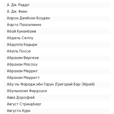
А. Дж. Риддл
А. Дж. Финн
Аарон Дембски-Боуден
Аарто Паасилинна
Абай Кунанбаев
Абдель Селлу
Абдулла Кадыри
Абель Поссе
Абрахам Вергезе
Абрахам Маслоу
Абрахам Меррит
Абрахам Мерритт
Абу-ль-Фарадж ибн Гарун (Григорий Бар-Эбрей)
Абулькасим Фирдоуси
Авва Дорофей
Август Стриндберг
Августо Кури