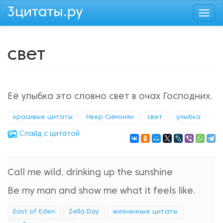
Перейти
Togg
к
navi
основному
содержанию
свет
Её улыбка это словно свет в очах Господних.
красивые цитаты
Нвер Симонян
свет
улыбка
Cлайд с цитатой
Call me wild, drinking up the sunshine
Be my man and show me what it feels like.
East of Eden
Zella Day
жизненные цитаты