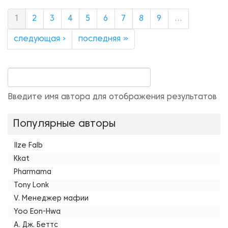
1
2
3
4
5
6
7
8
9
…
следующая ›
последняя »
Введите имя автора для отображения результатов
Популярные авторы
Ilze Falb
Kkat
Pharmama
Tony Lonk
V. Менеджер мафии
Yoo Eon-Hwa
А. Дж. Беттс