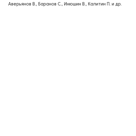
Аверьянов В., Баранов С., Инюшин В., Калитин П. и др.