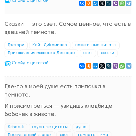
Cлайд с цитатой
Сказки — это свет. Самое ценное, что есть в
здешней темноте.
Грегори
Кейт ДиКамилло
позитивные цитаты
Приключения мышонка Десперо
свет
сказки
Cлайд с цитатой
Где-то в моей душе есть лампочка в
темноте,
И присмотреться — увидишь кладбище
бабочек в животе.
Schockk
грустные цитаты
душа
Пропущенный звонок
свет
темнота, тьма