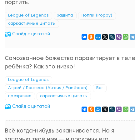
портить.
League of Legends
защита
Поппи (Poppy)
саркастичные цитаты
Cлайд с цитатой
Самозванное божество паразитирует в теле
ребёнка? Как это низко!
League of Legends
Атрей / Пантеон (Atreus / Pantheon)
Бог
презрение
саркастичные цитаты
Cлайд с цитатой
Всё когда-нибудь заканчивается. Но я
запомню твоё имя — и прокричу его