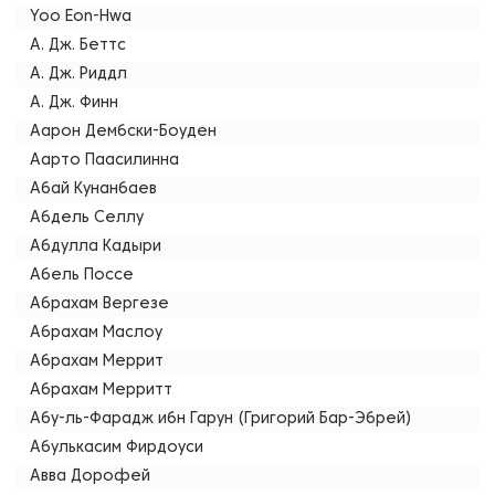
Yoo Eon-Hwa
А. Дж. Беттс
А. Дж. Риддл
А. Дж. Финн
Аарон Дембски-Боуден
Аарто Паасилинна
Абай Кунанбаев
Абдель Селлу
Абдулла Кадыри
Абель Поссе
Абрахам Вергезе
Абрахам Маслоу
Абрахам Меррит
Абрахам Мерритт
Абу-ль-Фарадж ибн Гарун (Григорий Бар-Эбрей)
Абулькасим Фирдоуси
Авва Дорофей