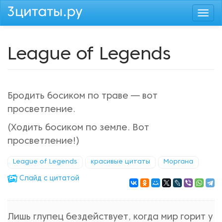
Перейти
Togg
к
navi
основному
содержанию
League of Legends
Бродить босиком по траве — вот
просветление.
(Ходить босиком по земле. Вот
просветление!)
League of Legends
красивые цитаты
Моргана
Cлайд с цитатой
Лишь глупец бездействует, когда мир горит у