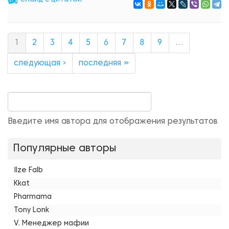
1
2
3
4
5
6
7
8
9
…
следующая ›
последняя »
Введите имя автора для отображения результатов
Популярные авторы
Ilze Falb
Kkat
Pharmama
Tony Lonk
V. Менеджер мафии