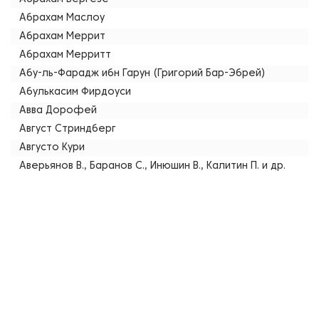
Абрахам Маслоу
Абрахам Меррит
Абрахам Мерритт
Абу-ль-Фарадж ибн Гарун (Григорий Бар-Эбрей)
Абулькасим Фирдоуси
Авва Дорофей
Август Стриндберг
Августо Кури
Аверьянов В., Баранов С., Инюшин В., Калитин П. и др.