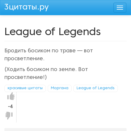
Перейти
Togg
к
navi
основному
содержанию
League of Legends
Бродить босиком по траве — вот
просветление.
(Ходить босиком по земле. Вот
просветление!)
красивые цитаты
Моргана
League of Legends
Нравится!
-4
Не
нравится!