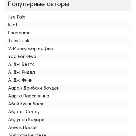
Популярные авторы
Ilze Falb
Kkat
Pharmama
Tony Lonk
V. Менеджер мафии
Yoo Eon-Hwa
А. Дж. Беттс
А. Дж. Риддл
А. Дж. Финн
Аарон Дембски-Боуден
Аарто Паасилинна
Абай Кунанбаев
Абдель Селлу
Абдулла Кадыри
Абель Поссе
Абрахам Вергезе