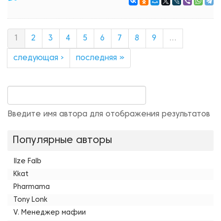
1
2
3
4
5
6
7
8
9
…
следующая ›
последняя »
Введите имя автора для отображения результатов
Популярные авторы
Ilze Falb
Kkat
Pharmama
Tony Lonk
V. Менеджер мафии