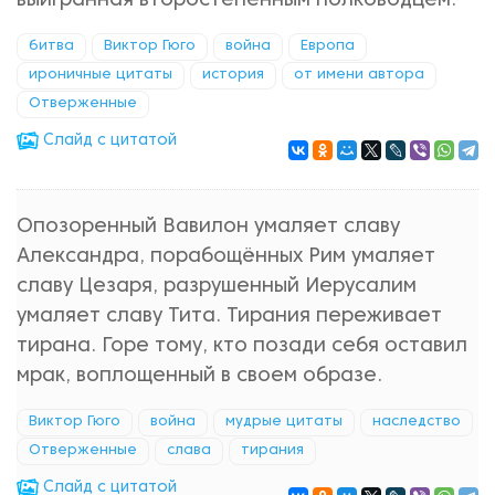
выигранная второстепенным полководцем.
битва
Виктор Гюго
война
Европа
ироничные цитаты
история
от имени автора
Отверженные
Cлайд с цитатой
Опозоренный Вавилон умаляет славу
Александра, порабощённых Рим умаляет
славу Цезаря, разрушенный Иерусалим
умаляет славу Тита. Тирания переживает
тирана. Горе тому, кто позади себя оставил
мрак, воплощенный в своем образе.
Виктор Гюго
война
мудрые цитаты
наследство
Отверженные
слава
тирания
Cлайд с цитатой