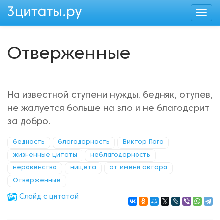
Перейти
Togg
к
navi
основному
содержанию
Отверженные
На известной ступени нужды, бедняк, отупев,
не жалуется больше на зло и не благодарит
за добро.
бедность
благодарность
Виктор Гюго
жизненные цитаты
неблагодарность
неравенство
нищета
от имени автора
Отверженные
Cлайд с цитатой