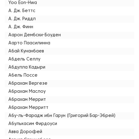
Yoo Eon-Hwa
А. Дж. Беттс
А. Дж. Риддл
А. Дж. Финн
Аарон Дембски-Боуден
Аарто Паасилинна
Абай Кунанбаев
Абдель Селлу
Абдулла Кадыри
Абель Поссе
Абрахам Вергезе
Абрахам Маслоу
Абрахам Меррит
Абрахам Мерритт
Абу-ль-Фарадж ибн Гарун (Григорий Бар-Эбрей)
Абулькасим Фирдоуси
Авва Дорофей