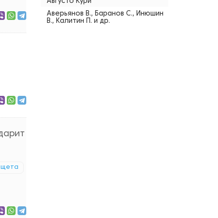
Августо Кури
Аверьянов В., Баранов С., Инюшин
В., Калитин П. и др.
одарит
ищета