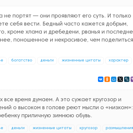
 не портят — они проявляют его суть. И только
дете себя вести. Бедный часто кажется добрым,
го, кроме хлама и дребедени, рванья и последн
нее, поношенное и некрасивое, чем поделиться
ье
богатство
деньги
жизненные цитаты
характер
х все время думаем. А это сужает кругозор и
ний о высоком в голове реют мысли о «низком»:
 ребенку приличную зимнюю обувь.
ье
деньги
жизненные цитаты
кругозор
размышлени