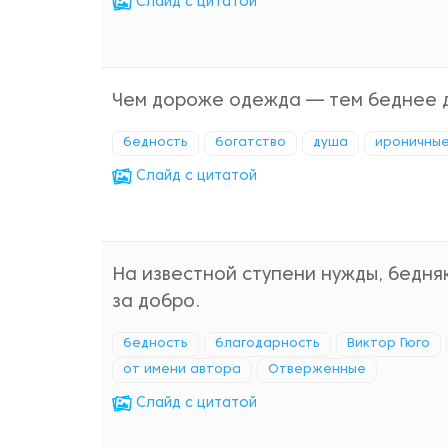
Cлайд с цитатой
Чем дороже одежда — тем беднее 
бедность
богатство
душа
ироничны
Cлайд с цитатой
На известной ступени нужды, бедняк
за добро.
бедность
благодарность
Виктор Гюго
от имени автора
Отверженные
Cлайд с цитатой