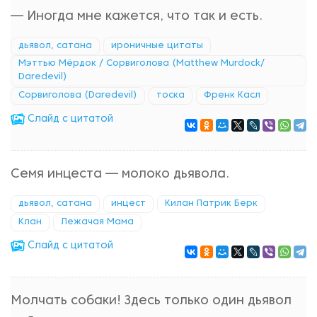
— Иногда мне кажется, что так и есть.
дьявол, сатана
ироничные цитаты
Мэттью Мёрдок / Сорвиголова (Matthew Murdock/
Daredevil)
Сорвиголова (Daredevil)
тоска
Френк Касл
Cлайд с цитатой
Семя инцеста — молоко дьявола.
дьявол, сатана
инцест
Килан Патрик Берк
Клан
Лежачая Мама
Cлайд с цитатой
Молчать собаки! Здесь только один дьявол