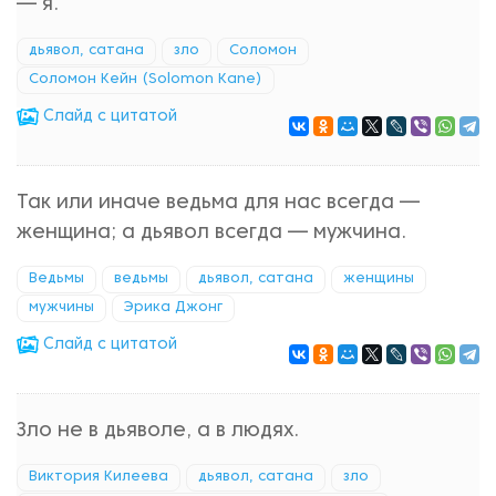
— я.
дьявол, сатана
зло
Соломон
Соломон Кейн (Solomon Kane)
Cлайд с цитатой
Так или иначе ведьма для нас всегда —
женщина; а дьявол всегда — мужчина.
Ведьмы
ведьмы
дьявол, сатана
женщины
мужчины
Эрика Джонг
Cлайд с цитатой
Зло не в дьяволе, а в людях.
Виктория Килеева
дьявол, сатана
зло