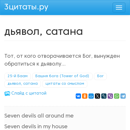
Перейти
Togg
к
navi
основному
содержанию
дьявол, сатана
Тот, от кого отворачивается Бог, вынужден
обратиться к дьяволу...
25-й Баам
Башня бога (Tower of God)
Бог
дьявол, сатана
цитаты со смыслом
Cлайд с цитатой
Seven devils all around me
Seven devils in my house