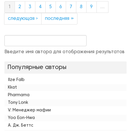
1
2
3
4
5
6
7
8
9
…
следующая ›
последняя »
Введите имя автора для отображения результатов
Популярные авторы
Ilze Falb
Kkat
Pharmama
Tony Lonk
V. Менеджер мафии
Yoo Eon-Hwa
А. Дж. Беттс