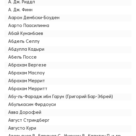
А. Дж. Риддл
А. Дж. Финн
Аарон Дембски-Боуден
Аарто Паасилинна
Абай Кунанбаев
Абдель Селлу
Абдулла Кадыри
Абель Поссе
Абрахам Вергезе
Абрахам Маслоу
Абрахам Меррит
Абрахам Мерритт
Абу-ль-Фарадж ибн Гарун (Григорий Бар-Эбрей)
Абулькасим Фирдоуси
Авва Дорофей
Август Стриндберг
Августо Кури