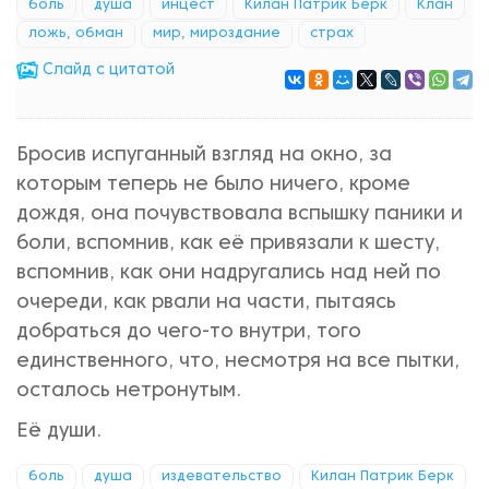
боль
душа
инцест
Килан Патрик Берк
Клан
ложь, обман
мир, мироздание
страх
Cлайд с цитатой
Бросив испуганный взгляд на окно, за
которым теперь не было ничего, кроме
дождя, она почувствовала вспышку паники и
боли, вспомнив, как её привязали к шесту,
вспомнив, как они надругались над ней по
очереди, как рвали на части, пытаясь
добраться до чего-то внутри, того
единственного, что, несмотря на все пытки,
осталось нетронутым.
Её души.
боль
душа
издевательство
Килан Патрик Берк