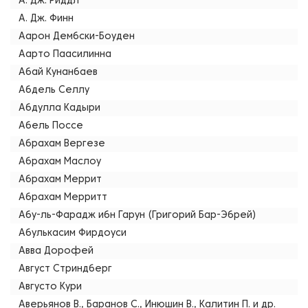
А. Дж. Риддл
А. Дж. Финн
Аарон Дембски-Боуден
Аарто Паасилинна
Абай Кунанбаев
Абдель Селлу
Абдулла Кадыри
Абель Поссе
Абрахам Вергезе
Абрахам Маслоу
Абрахам Меррит
Абрахам Мерритт
Абу-ль-Фарадж ибн Гарун (Григорий Бар-Эбрей)
Абулькасим Фирдоуси
Авва Дорофей
Август Стриндберг
Августо Кури
Аверьянов В., Баранов С., Инюшин В., Калитин П. и др.