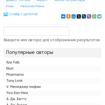
дьявол, сатана
инцест
Килан Патрик Берк
Клан
Лежачая Мама
Cлайд с цитатой
Введите имя автора для отображения результатов
Популярные авторы
Ilze Falb
Kkat
Pharmama
Tony Lonk
V. Менеджер мафии
Yoo Eon-Hwa
А. Дж. Беттс