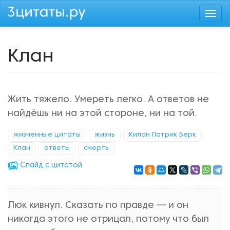
Перейти
Togg
к
navi
основному
содержанию
Клан
Жить тяжело. Умереть легко. А ответов не
найдёшь ни на этой стороне, ни на той.
жизненные цитаты
жизнь
Килан Патрик Берк
Клан
ответы
смерть
Cлайд с цитатой
Люк кивнул. Сказать по правде — и он
никогда этого не отрицал, потому что был