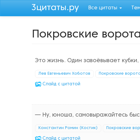
Перейти
Все цитаты
Те
к
основному
содержанию
Покровские ворот
Это жизнь. Один завоёвывает кубки, 
Лев Евгеньевич Хоботов
Покровские ворот
Cлайд с цитатой
— Ну, юноша, самовыражайтесь быс
Константин Ромин (Костик)
Покровские во
Cлайд с цитатой