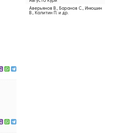
Августо Кури
Аверьянов В., Баранов С., Инюшин
В., Калитин П. и др.