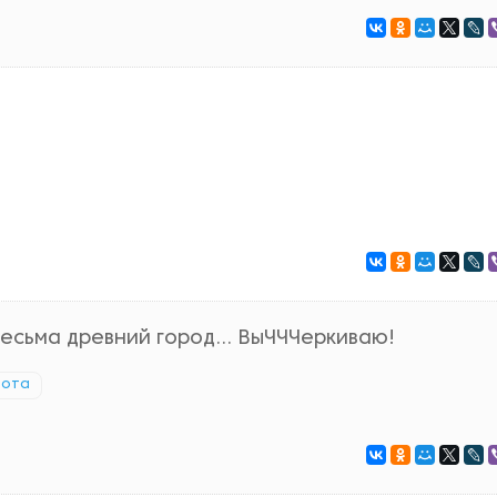
есьма древний город... ВыЧЧЧеркиваю!
рота