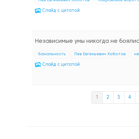
Лев Евгеньевич Хоботов
Покровские ворот
Cлайд с цитатой
Независимые умы никогда не боялис
банальность
Лев Евгеньевич Хоботов
не
Cлайд с цитатой
1
2
3
4