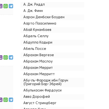
А. Дж. Риддл
А. Дж. Финн
Аарон Дембски-Боуден
Аарто Паасилинна
Абай Кунанбаев
Абдель Селлу
Абдулла Кадыри
Абель Поссе
Абрахам Вергезе
Абрахам Маслоу
Абрахам Меррит
Абрахам Мерритт
Абу-ль-Фарадж ибн Гарун
(Григорий Бар-Эбрей)
Абулькасим Фирдоуси
Авва Дорофей
Август Стриндберг