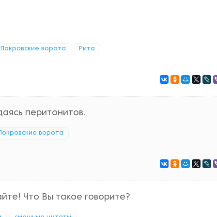
Покровские ворота
Рита
даясь перитонитов.
Покровские ворота
айте! Что Вы такое говорите?