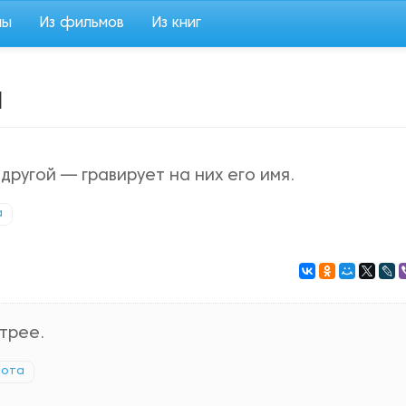
мы
Из фильмов
Из книг
а
другой — гравирует на них его имя.
а
трее.
рота