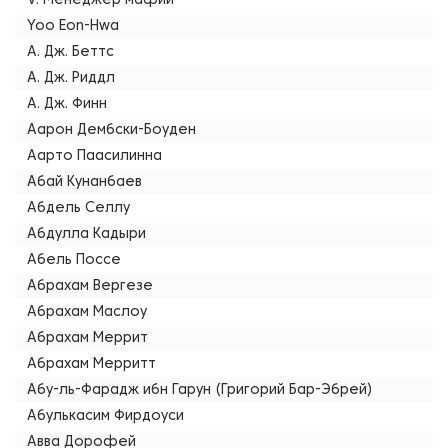
V. Менеджер мафии
Yoo Eon-Hwa
А. Дж. Беттс
А. Дж. Риддл
А. Дж. Финн
Аарон Дембски-Боуден
Аарто Паасилинна
Абай Кунанбаев
Абдель Селлу
Абдулла Кадыри
Абель Поссе
Абрахам Вергезе
Абрахам Маслоу
Абрахам Меррит
Абрахам Мерритт
Абу-ль-Фарадж ибн Гарун (Григорий Бар-Эбрей)
Абулькасим Фирдоуси
Авва Дорофей