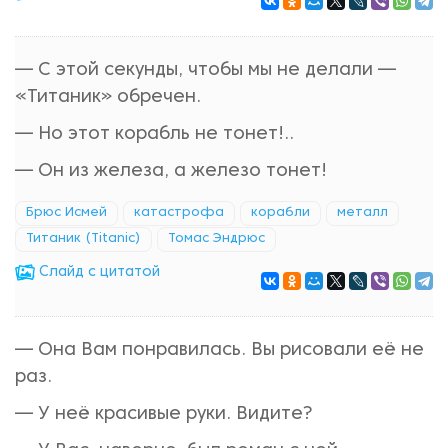
— С этой секунды, чтобы мы не делали —
«Титаник» обречен.
— Но этот корабль не тонет!..
— Он из железа, а железо тонет!
Брюс Исмей
катастрофа
корабли
металл
Титаник (Titanic)
Томас Эндрюс
Cлайд с цитатой
— Она Вам понравилась. Вы рисовали её не
раз.
— У неё красивые руки. Видите?