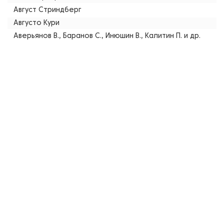
Август Стриндберг
Августо Кури
Аверьянов В., Баранов С., Инюшин В., Калитин П. и др.