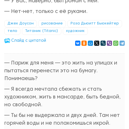
— У Вас, наверно, был роман с ней.
— Нет-нет, только с её руками.
Джек Доусон
рисование
Роза Дьюитт Бьюкейтер
тело
Титаник (Titanic)
художник
Cлайд с цитатой
— Париж для меня — это жить на улицах и
пытаться перенести это на бумагу.
Понимаешь?
— Я всегда мечтала сбежать и стать
художником, жить в мансарде, быть бедной,
но свободной.
— Ты бы не выдержала и двух дней. Там нет
горячей воды и не полакомишься икрой.