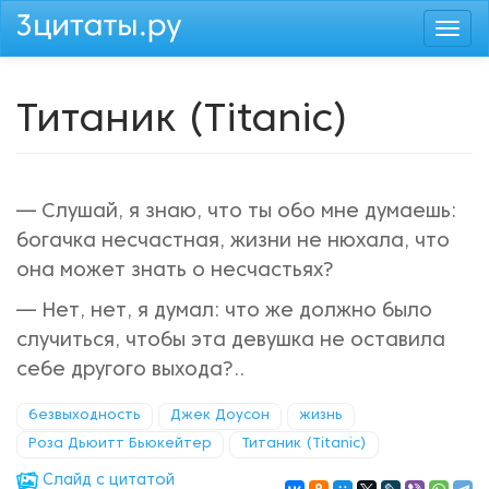
Перейти
Togg
к
navi
основному
содержанию
Титаник (Titanic)
— Слушай, я знаю, что ты обо мне думаешь:
богачка несчастная, жизни не нюхала, что
она может знать о несчастьях?
— Нет, нет, я думал: что же должно было
случиться, чтобы эта девушка не оставила
себе другого выхода?..
безвыходность
Джек Доусон
жизнь
Роза Дьюитт Бьюкейтер
Титаник (Titanic)
Cлайд с цитатой