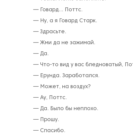
— Говард... Поттс.
— Ну, а я Говард Старк.
— Здрасьте.
— Жми да не зажимай.
— Да.
— Что-то вид у вас бледноватый, По
— Ерунда. Заработался.
— Может, на воздух?
— Ау, Поттс.
— Да. Было бы неплохо.
— Прошу.
— Спасибо.