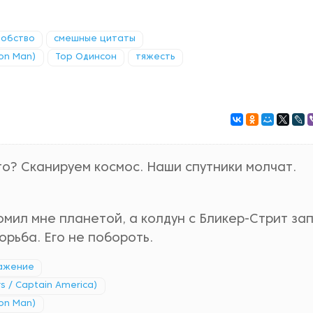
добство
смешные цитаты
ron Man)
Тор Одинсон
тяжесть
то? Сканируем космос. Наши спутники молчат.
ломил мне планетой, а колдун с Бликер-Стрит за
борьба. Его не побороть.
ажение
 / Captain America)
ron Man)