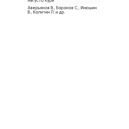
Августо Кури
Аверьянов В., Баранов С., Инюшин
В., Калитин П. и др.