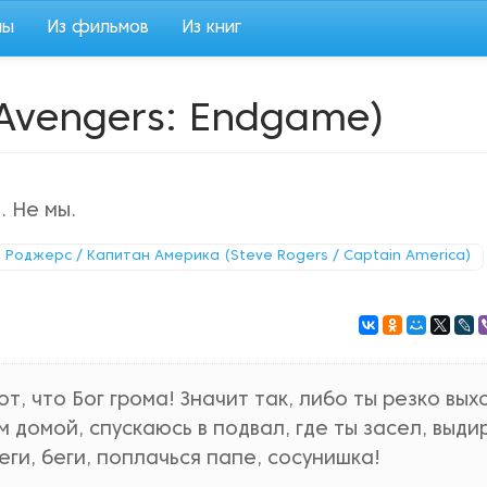
мы
Из фильмов
Из книг
Avengers: Endgame)
. Не мы.
 Роджерс / Капитан Америка (Steve Rogers / Captain America)
т, что Бог грома! Значит так, либо ты резко вы
м домой, спускаюсь в подвал, где ты засел, выд
ги, беги, поплачься папе, сосунишка!