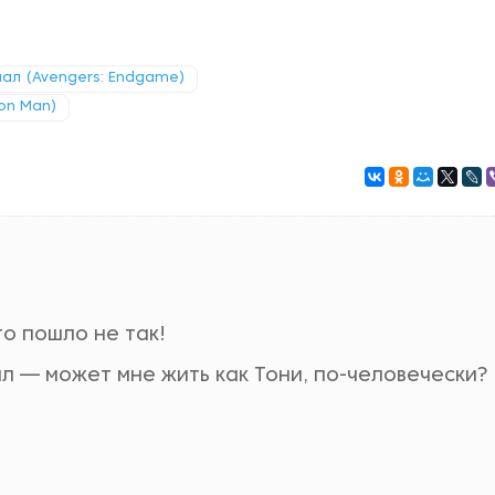
нал (Avengers: Endgame)
ron Man)
то пошло не так!
ал — может мне жить как Тони, по-человечески?