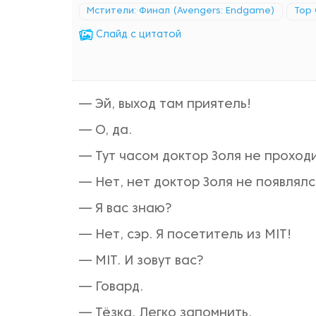
Мстители: Финал (Avengers: Endgame)
Тор
Cлайд с цитатой
— Эй, выход там приятель!
— О, да.
— Тут часом доктор Золя не проход
— Нет, нет доктор Золя не появлялс
— Я вас знаю?
— Нет, сэр. Я посетитель из MIT!
— MIT. И зовут вас?
— Говард.
— Тёзка. Легко запомнить.