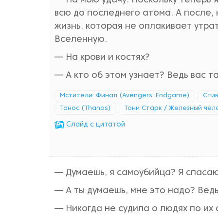
— На мою удачу. Поскольку теперь я
всю до последнего атома. А после, 
жизнь, которая не оплакивает утрат
Вселенную.
— На крови и костях?
— А кто об этом узнает? Ведь вас т
Мстители: Финал (Avengers: Endgame)
Стив
Танос (Thanos)
Тони Старк / Железный челов
Cлайд с цитатой
— Думаешь, я самоубийца? Я спасаю
— А ты думаешь, мне это надо? Ведь
— Никогда не судила о людях по их