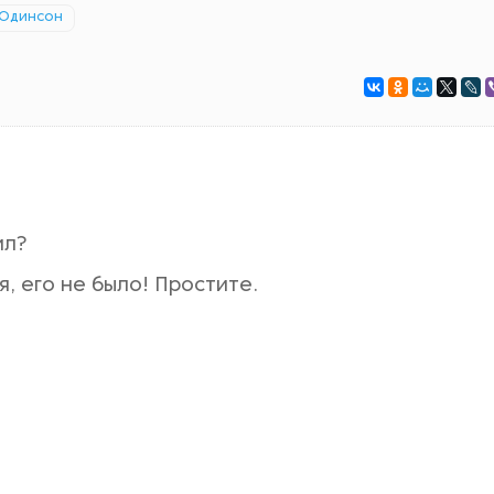
 Одинсон
ил?
я, его не было! Простите.