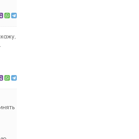
скажу,
.
инять