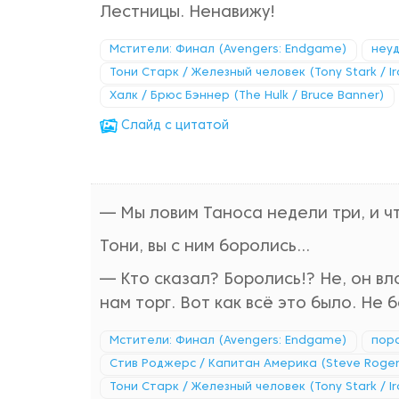
Лестницы. Ненавижу!
Мстители: Финал (Avengers: Endgame)
неу
Тони Старк / Железный человек (Tony Stark / I
Халк / Брюс Бэннер (The Hulk / Bruce Banner)
Cлайд с цитатой
— Мы ловим Таноса недели три, и ч
Тони, вы с ним боролись...
— Кто сказал? Боролись!? Не, он в
нам торг. Вот как всё это было. Не 
Мстители: Финал (Avengers: Endgame)
пор
Стив Роджерс / Капитан Америка (Steve Rogers
Тони Старк / Железный человек (Tony Stark / I