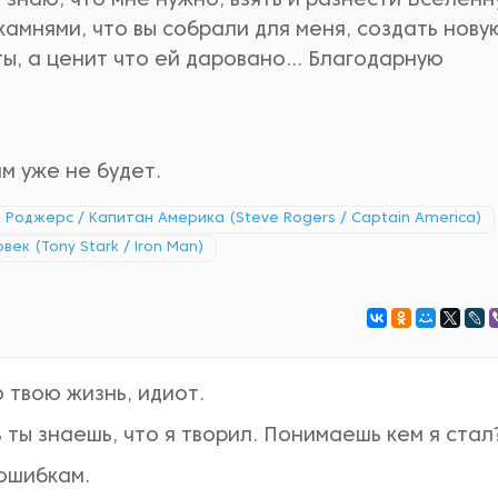
 знаю, что мне нужно, взять и разнести Вселен
камнями, что вы собрали для меня, создать нову
ы, а ценит что ей даровано... Благодарную
ам уже не будет.
 Роджерс / Капитан Америка (Steve Rogers / Captain America)
ек (Tony Stark / Iron Man)
 твою жизнь, идиот.
 ты знаешь, что я творил. Понимаешь кем я стал
 ошибкам.