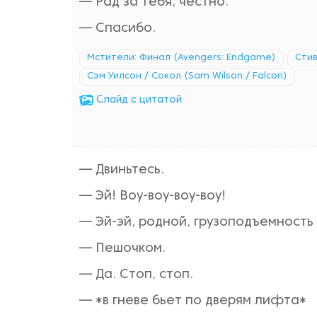
— Рад за тебя, честно.
— Спасибо.
Мстители: Финал (Avengers: Endgame)
Стив
Сэм Уилсон / Сокол (Sam Wilson / Falcon)
Cлайд с цитатой
— Двиньтесь.
— Эй! Воу-воу-воу-воу!
— Эй-эй, родной, грузоподъемность
— Пешочком.
— Да. Стоп, стоп.
— *в гневе бьет по дверям лифта*