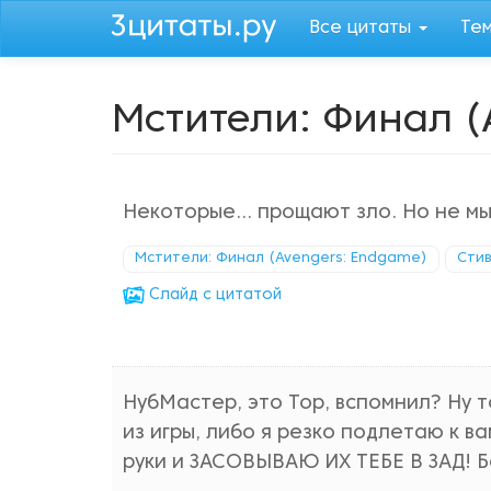
Перейти
Все цитаты
Те
к
основному
содержанию
Мстители: Финал (
Некоторые... прощают зло. Но не мы
Мстители: Финал (Avengers: Endgame)
Стив
Cлайд с цитатой
НубМастер, это Тор, вспомнил? Ну то
из игры, либо я резко подлетаю к ва
руки и ЗАСОВЫВАЮ ИХ ТЕБЕ В ЗАД! Бе