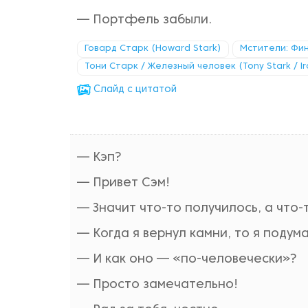
— Портфель забыли.
Говард Старк (Howard Stark)
Мстители: Фи
Тони Старк / Железный человек (Tony Stark / I
Cлайд с цитатой
— Кэп?
— Привет Сэм!
— Значит что-то получилось, а что-
— Когда я вернул камни, то я подум
— И как оно — «по-человечески»?
— Просто замечательно!