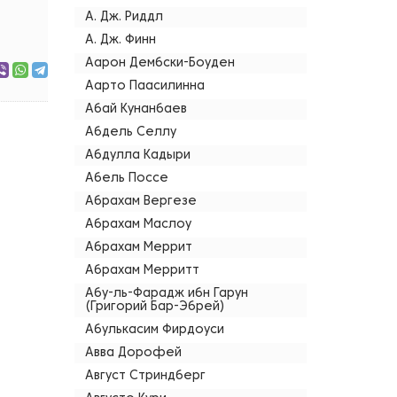
А. Дж. Риддл
А. Дж. Финн
Аарон Дембски-Боуден
Аарто Паасилинна
Абай Кунанбаев
Абдель Селлу
Абдулла Кадыри
Абель Поссе
Абрахам Вергезе
Абрахам Маслоу
Абрахам Меррит
Абрахам Мерритт
Абу-ль-Фарадж ибн Гарун
(Григорий Бар-Эбрей)
Абулькасим Фирдоуси
Авва Дорофей
Август Стриндберг