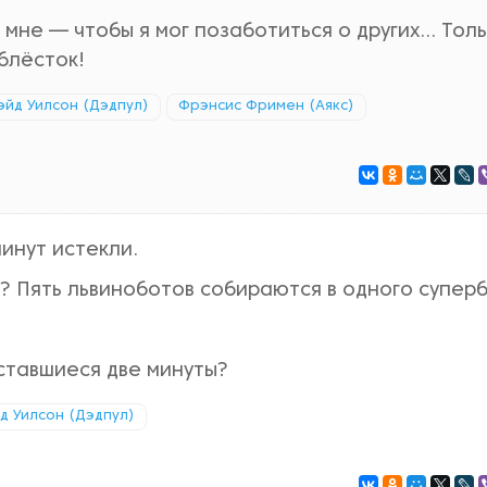
не — чтобы я мог позаботиться о других... Тол
блёсток!
эйд Уилсон (Дэдпул)
Фрэнсис Фримен (Аякс)
минут истекли.
ь? Пять львиноботов собираются в одного супер
оставшиеся две минуты?
д Уилсон (Дэдпул)