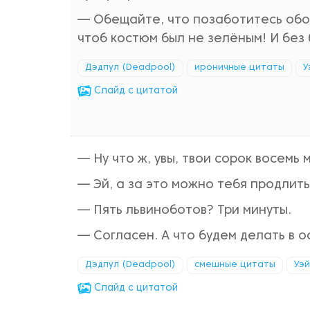
— Обещайте, что позаботитесь обо м
чтоб костюм был не зелёным! И без 
Дэдпул (Deadpool)
ироничные цитаты
У
Cлайд с цитатой
— Ну что ж, увы, твои сорок восемь 
— Эй, а за это можно тебя продлит
— Пять львиноботов? Три минуты.
— Согласен. А что будем делать в 
Дэдпул (Deadpool)
смешные цитаты
Уэй
Cлайд с цитатой