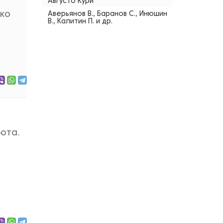
Августо Кури
ько
Аверьянов В., Баранов С., Инюшин
В., Калитин П. и др.
бота.