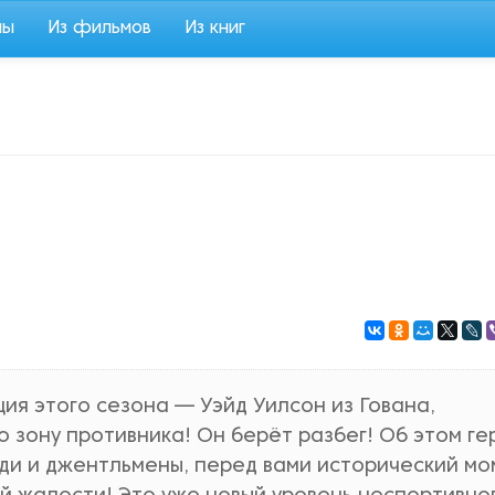
мы
Из фильмов
Из книг
ия этого сезона — Уэйд Уилсон из Гована,
ю зону противника! Он берёт разбег! Об этом ге
еди и джентльмены, перед вами исторический м