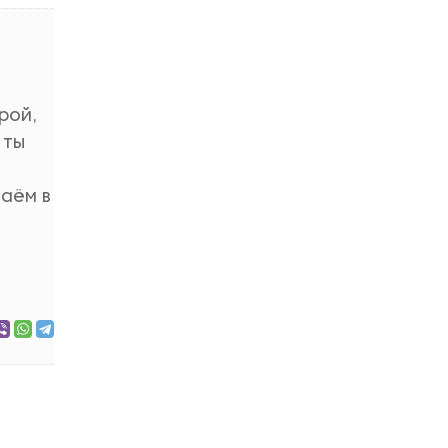
рой,
 ты
таём в