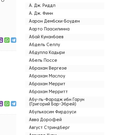
го
А. Дж. Риддл
А. Дж. Финн
Аарон Дембски-Боуден
Аарто Паасилинна
Абай Кунанбаев
Абдель Селлу
Абдулла Кадыри
Абель Поссе
Абрахам Вергезе
Абрахам Маслоу
Абрахам Меррит
Абрахам Мерритт
Абу-ль-Фарадж ибн Гарун
(Григорий Бар-Эбрей)
Абулькасим Фирдоуси
Авва Дорофей
Август Стриндберг