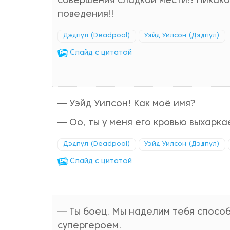
совершения сладкой мести!! Никако
поведения!!
Дэдпул (Deadpool)
Уэйд Уилсон (Дэдпул)
Cлайд с цитатой
— Уэйд Уилсон! Как моё имя?
— Оо, ты у меня его кровью выхарка
Дэдпул (Deadpool)
Уэйд Уилсон (Дэдпул)
Cлайд с цитатой
— Ты боец. Мы наделим тебя способ
супергероем.