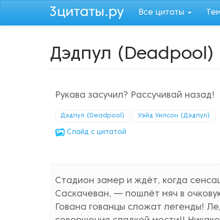
Перейти
Все цитаты
Те
к
основному
содержанию
Дэдпул (Deadpool)
Рукава засучил? Рассучивай назад!
Дэдпул (Deadpool)
Уэйд Уилсон (Дэдпул)
Cлайд с цитатой
Стадион замер и ждёт, когда сенсац
Саскачеван, — пошлёт мяч в очкову
Гована гованцы сложат легенды! Л