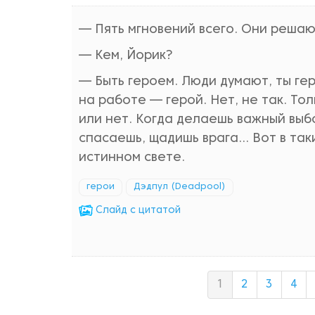
— Пять мгновений всего. Они решают
— Кем, Йорик?
— Быть героем. Люди думают, ты гер
на работе — герой. Нет, не так. То
или нет. Когда делаешь важный выб
спасаешь, щадишь врага... Вот в та
истинном свете.
герои
Дэдпул (Deadpool)
Cлайд с цитатой
1
2
3
4