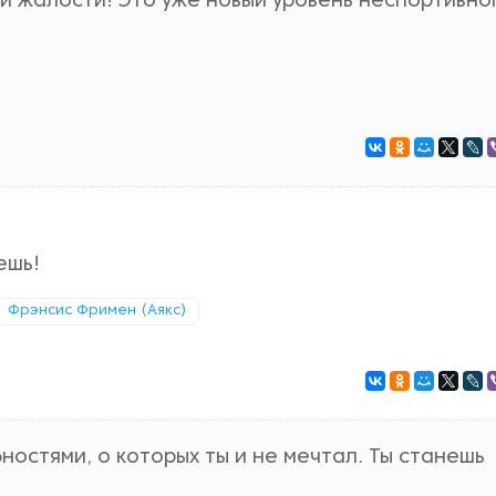
й жалости! Это уже новый уровень неспортивно
ешь!
Фрэнсис Фримен (Аякс)
ностями, о которых ты и не мечтал. Ты станешь