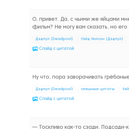
О, привет. Да, с чьими же яйцами м
фильм? Не могу вам сказать, но его
Дэдпул (Deadpool)
Уэйд Уилсон (Дэдпул)
Cлайд с цитатой
Ну что, пора заворачивать грёбаны
Дэдпул (Deadpool)
смешные цитаты
Уэй
Cлайд с цитатой
— Тоскливо как-то сзади. Подсади-к