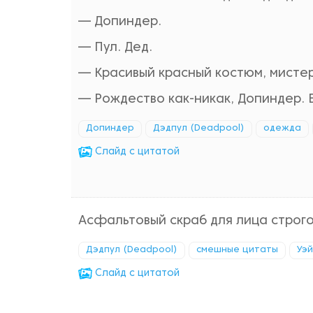
— Допиндер.
— Пул. Дед.
— Красивый красный костюм, мистер
— Рождество как-никак, Допиндер. 
Допиндер
Дэдпул (Deadpool)
одежда
Cлайд с цитатой
Асфальтовый скраб для лица строго
Дэдпул (Deadpool)
смешные цитаты
Уэй
Cлайд с цитатой