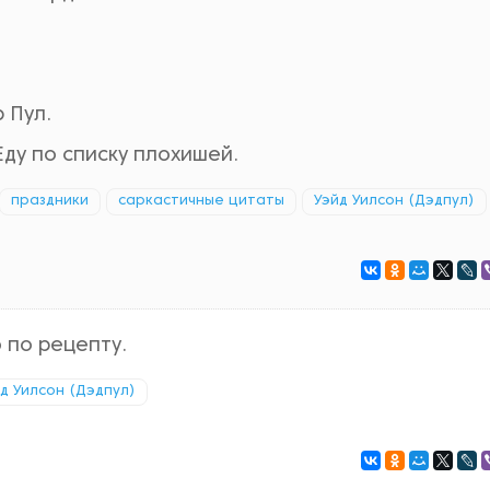
 Пул.
Еду по списку плохишей.
праздники
саркастичные цитаты
Уэйд Уилсон (Дэдпул)
 по рецепту.
д Уилсон (Дэдпул)