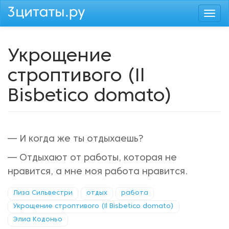
Перейти
Togg
к
navi
основному
содержанию
Укрощение
строптивого (Il
Bisbetico domato)
— И когда же ты отдыхаешь?
— Отдыхают от работы, которая не
нравится, а мне моя работа нравится.
Лиза Сильвестри
отдых
работа
Укрощение строптивого (Il Bisbetico domato)
Элиа Кодоньо