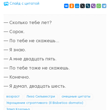
Cлайд с цитатой
— Сколько тебе лет?
— Сорок.
— По тебе не скажешь…
— Я знаю.
— А мне двадцать пять.
— По тебе тоже не скажешь.
— Конечно.
— Я думал, двадцать шесть.
возраст
Лиза Сильвестри
смешные цитаты
Укрощение строптивого (Il Bisbetico domato)
Элиа Кодоньо