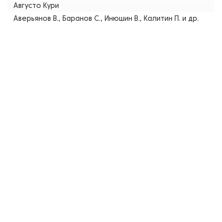
Августо Кури
Аверьянов В., Баранов С., Инюшин В., Калитин П. и др.