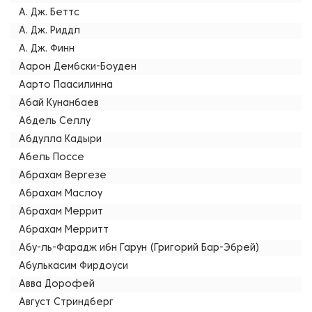
А. Дж. Беттс
А. Дж. Риддл
А. Дж. Финн
Аарон Дембски-Боуден
Аарто Паасилинна
Абай Кунанбаев
Абдель Селлу
Абдулла Кадыри
Абель Поссе
Абрахам Вергезе
Абрахам Маслоу
Абрахам Меррит
Абрахам Мерритт
Абу-ль-Фарадж ибн Гарун (Григорий Бар-Эбрей)
Абулькасим Фирдоуси
Авва Дорофей
Август Стриндберг