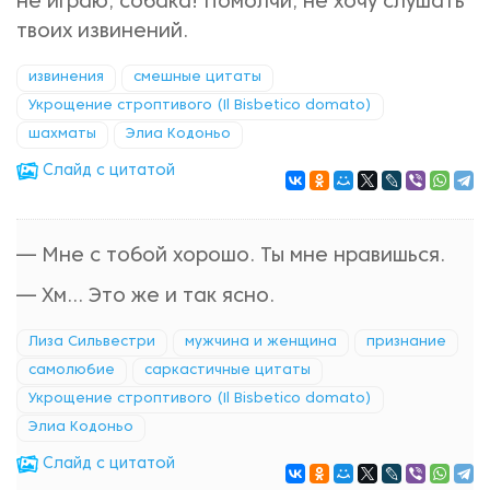
не играю, собака! Помолчи, не хочу слушать
твоих извинений.
извинения
смешные цитаты
Укрощение строптивого (Il Bisbetico domato)
шахматы
Элиа Кодоньо
Cлайд с цитатой
— Мне с тобой хорошо. Ты мне нравишься.
— Хм… Это же и так ясно.
Лиза Сильвестри
мужчина и женщина
признание
самолюбие
саркастичные цитаты
Укрощение строптивого (Il Bisbetico domato)
Элиа Кодоньо
Cлайд с цитатой