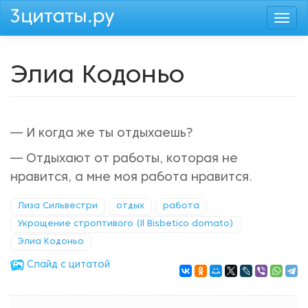
Перейти
Togg
к
navi
основному
содержанию
Элиа Кодоньо
— И когда же ты отдыхаешь?
— Отдыхают от работы, которая не
нравится, а мне моя работа нравится.
Лиза Сильвестри
отдых
работа
Укрощение строптивого (Il Bisbetico domato)
Элиа Кодоньо
Cлайд с цитатой