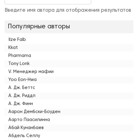
Введите имя автора для отображения результатов
Популярные авторы
Ilze Falb
Kkat
Pharmama
Tony Lonk
V. Менеджер мафии
Yoo Eon-Hwa
А. Дж. Беттс
А. Дж. Риддл
А. Дж. Финн
Аарон Дембски-Боуден
Аарто Паасилинна
Абай Кунанбаев
Абдель Селлу