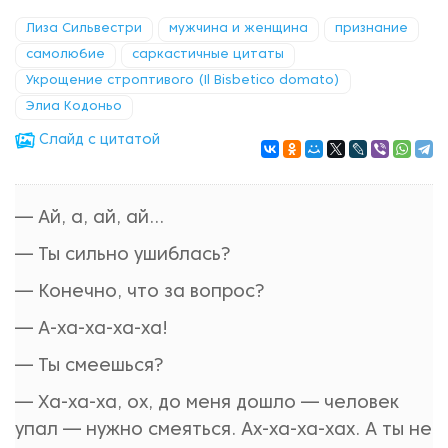
Лиза Сильвестри
мужчина и женщина
признание
самолюбие
саркастичные цитаты
Укрощение строптивого (Il Bisbetico domato)
Элиа Кодоньо
Cлайд с цитатой
— Ай, а, ай, ай...
— Ты сильно ушиблась?
— Конечно, что за вопрос?
— А-ха-ха-ха-ха!
— Ты смеешься?
— Ха-ха-ха, ох, до меня дошло — человек
упал — нужно смеяться. Ах-ха-ха-хах. А ты не