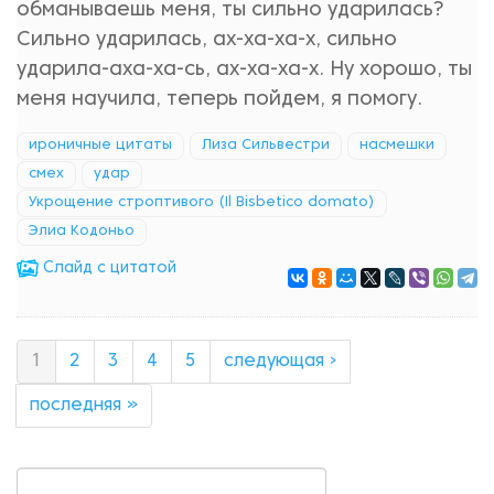
обманываешь меня, ты сильно ударилась?
Сильно ударилась, ах-ха-ха-х, сильно
ударила-аха-ха-сь, ах-ха-ха-х. Ну хорошо, ты
меня научила, теперь пойдем, я помогу.
ироничные цитаты
Лиза Сильвестри
насмешки
смех
удар
Укрощение строптивого (Il Bisbetico domato)
Элиа Кодоньо
Cлайд с цитатой
1
2
3
4
5
следующая ›
последняя »