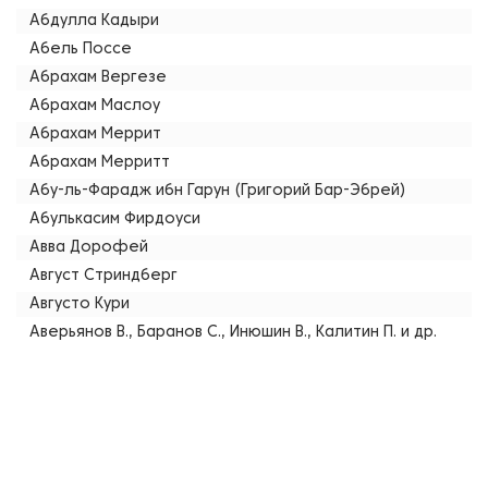
Абдулла Кадыри
Абель Поссе
Абрахам Вергезе
Абрахам Маслоу
Абрахам Меррит
Абрахам Мерритт
Абу-ль-Фарадж ибн Гарун (Григорий Бар-Эбрей)
Абулькасим Фирдоуси
Авва Дорофей
Август Стриндберг
Августо Кури
Аверьянов В., Баранов С., Инюшин В., Калитин П. и др.