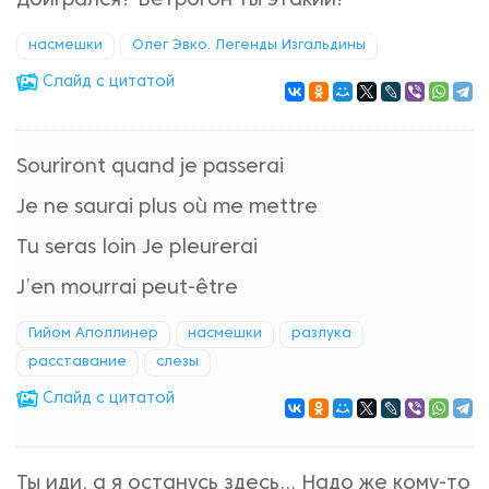
Доигрался? Ветрогон ты этакий!
насмешки
Олег Эвко. Легенды Изгальдины
Cлайд с цитатой
Souriront quand je passerai
Je ne saurai plus où me mettre
Tu seras loin Je pleurerai
J’en mourrai peut-être
Гийом Аполлинер
насмешки
разлука
расставание
слезы
Cлайд с цитатой
Ты иди, а я останусь здесь... Надо же кому-то