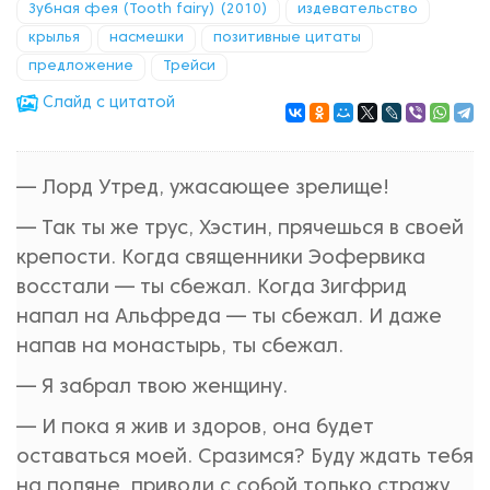
Зубная фея (Tooth fairy) (2010)
издевательство
крылья
насмешки
позитивные цитаты
предложение
Трейси
Cлайд с цитатой
— Лорд Утред, ужасающее зрелище!
— Так ты же трус, Хэстин, прячешься в своей
крепости. Когда священники Эофервика
восстали — ты сбежал. Когда Зигфрид
напал на Альфреда — ты сбежал. И даже
напав на монастырь, ты сбежал.
— Я забрал твою женщину.
— И пока я жив и здоров, она будет
оставаться моей. Сразимся? Буду ждать тебя
на поляне, приводи с собой только стражу,