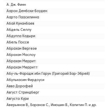
А. Дж. Финн
Аарон Дембски-Боуден
Аарто Паасилинна
Абай Кунанбаев
Абдель Селлу
Абдулла Кадыри
Абель Поссе
Абрахам Вергезе
Абрахам Маслоу
Абрахам Меррит
Абрахам Мерритт
Абу-ль-Фарадж ибн Гарун (Григорий Бар-Эбрей)
Абулькасим Фирдоуси
Авва Дорофей
Август Стриндберг
Августо Кури
Аверьянов В., Баранов С., Инюшин В., Калитин П. и др.