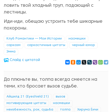
ловить твой хладный труп, падающий с
лестницы.
Иди-иди, обещаю устроить тебе шикарные
похороны.
Клуб Романтики — Мои Истории
насмешки
сарказм
саркастичные цитаты
черный юмор
Эмма
Cлайд с цитатой
Да плюньте вы, толпа всегда смеется на
теми, кто бросает вызов судьбе.
Айшилд 21 (Eyeshield 21)
вызов
мотивирующие цитаты
насмешки
неизбежность, рок, судьба
толпа
Хирума Ёичи