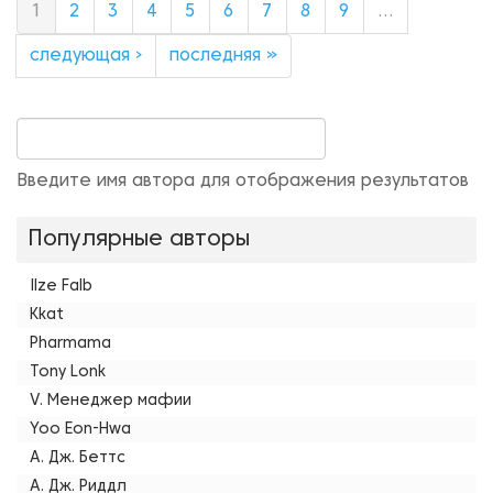
1
2
3
4
5
6
7
8
9
…
следующая ›
последняя »
Введите имя автора для отображения результатов
Популярные авторы
Ilze Falb
Kkat
Pharmama
Tony Lonk
V. Менеджер мафии
Yoo Eon-Hwa
А. Дж. Беттс
А. Дж. Риддл