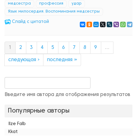
медсестра
профессия
удар
Язык милосердия. Воспоминания медсестры
Cлайд с цитатой
1
2
3
4
5
6
7
8
9
…
следующая ›
последняя »
Введите имя автора для отображения результатов
Популярные авторы
Ilze Falb
Kkat