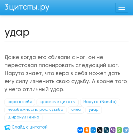
Перейти
Togg
к
navi
основному
содержанию
удар
Даже когда его сбивали с ног, он не
переставал планировать следующий шаг.
Наруто знает, что вера в себя может дать
ему силу изменить свою судьбу. А кроме того,
у него отличный удар.
вера в себя
красивые цитаты
Наруто (Naruto)
неизбежность, рок, судьба
сила
удар
Ширануи Генма
Cлайд с цитатой