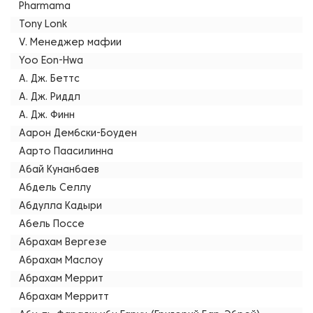
Pharmama
Tony Lonk
V. Менеджер мафии
Yoo Eon-Hwa
А. Дж. Беттс
А. Дж. Риддл
А. Дж. Финн
Аарон Дембски-Боуден
Аарто Паасилинна
Абай Кунанбаев
Абдель Селлу
Абдулла Кадыри
Абель Поссе
Абрахам Вергезе
Абрахам Маслоу
Абрахам Меррит
Абрахам Мерритт