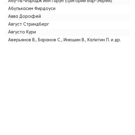
Абу-ль-Фарадж ибн Гарун (Григорий Бар-Эбрей)
Абулькасим Фирдоуси
Авва Дорофей
Август Стриндберг
Августо Кури
Аверьянов В., Баранов С., Инюшин В., Калитин П. и др.