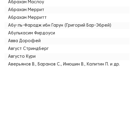
Абрахам Маслоу
Абрахам Меррит
Абрахам Мерритт
Абу-ль-Фарадж ибн Гарун (Григорий Бар-Эбрей)
Абулькасим Фирдоуси
Авва Дорофей
Август Стриндберг
Августо Кури
Аверьянов В., Баранов С., Инюшин В., Калитин П. и др.