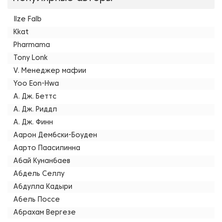
Ilze Falb
Kkat
Pharmama
Tony Lonk
V. Менеджер мафии
Yoo Eon-Hwa
А. Дж. Беттс
А. Дж. Риддл
А. Дж. Финн
Аарон Дембски-Боуден
Аарто Паасилинна
Абай Кунанбаев
Абдель Селлу
Абдулла Кадыри
Абель Поссе
Абрахам Вергезе