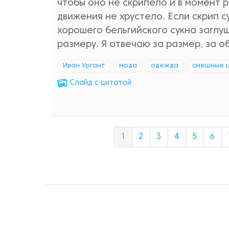
чтобы оно не скрипело и в момент р
движения не хрустело. Если скрип с
хорошего бельгийского сукна заглу
размеру. Я отвечаю за размер, за 
Иван Ургант
мода
одежда
смешные 
Cлайд с цитатой
1
2
3
4
5
6