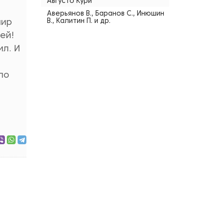
Августо Кури
Аверьянов В., Баранов С., Инюшин
В., Калитин П. и др.
мир
ей!
ил. И
по