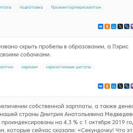
итаты
подготовка
Прожекторперисхилтон
извано скрыть пробелы в образовании, а Пэрис
 своими собачками.
хилтон
сарказм
саркастичные цитаты
увеличении собственной зарплаты, а также ден
нашей страны Дмитрия Анатольевича Медведев
проиндексированы на 4,3 % с 1 октября 2019 го
ям, которые сейчас сказали: «Секундочку! Что э