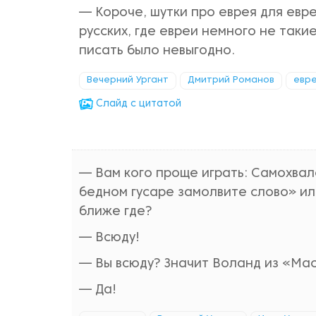
— Короче, шутки про еврея для евре
русских, где евреи немного не таки
писать было невыгодно.
Вечерний Ургант
Дмитрий Романов
евр
Cлайд с цитатой
— Вам кого проще играть: Самохва
бедном гусаре замолвите слово» и
ближе где?
— Всюду!
— Вы всюду? Значит Воланд из «Ма
— Да!