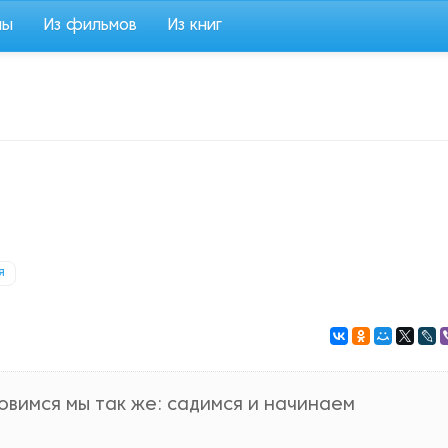
мы
Из фильмов
Из книг
я
овимся мы так же: садимся и начинаем