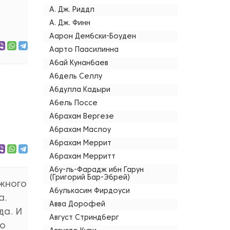
А. Дж. Риддл
А. Дж. Финн
Аарон Дембски-Боуден
Аарто Паасилинна
Абай Кунанбаев
Абдель Селлу
Абдулла Кадыри
Абель Поссе
Абрахам Вергезе
Абрахам Маслоу
Абрахам Меррит
Абрахам Мерритт
Абу-ль-Фарадж ибн Гарун
(Григорий Бар-Эбрей)
ежного
Абулькасим Фирдоуси
а.
Авва Дорофей
да. И
Август Стриндберг
то