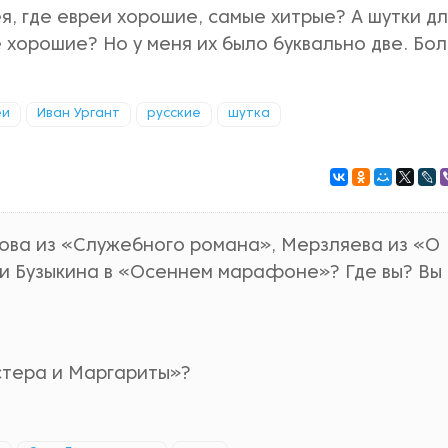
я, где евреи хорошие, самые хитрые? А шутки д
е хорошие? Но у меня их было буквально две. Бо
еи
Иван Ургант
русские
шутка
лова из «Служебного романа», Мерзляева из «О
ли Бузыкина в «Осеннем марафоне»? Где вы? Вы
стера и Маргариты»?