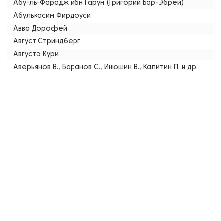
Абу-ль-Фарадж ибн Гарун (Григорий Бар-Эбрей)
Абулькасим Фирдоуси
Авва Дорофей
Август Стриндберг
Августо Кури
Аверьянов В., Баранов С., Инюшин В., Калитин П. и др.