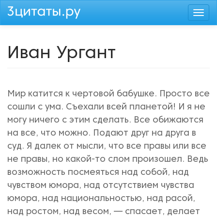
Перейти
Togg
к
navi
основному
содержанию
Иван Ургант
Мир катится к чертовой бабушке. Просто все
сошли с ума. Съехали всей планетой! И я не
могу ничего с этим сделать. Все обижаются
на все, что можно. Подают друг на друга в
суд. Я далек от мысли, что все правы или все
не правы, но какой-то слом произошел. Ведь
возможность посмеяться над собой, над
чувством юмора, над отсутствием чувства
юмора, над национальностью, над расой,
над ростом, над весом, — спасает, делает