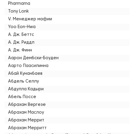
Pharmama
Tony Lonk
V. Менеджер мафии
Yoo Eon-Hwa
А. Дж. Беттс
А. Дж. Риддл
А. Дж. Финн
Аарон Дембски-Боуден
Аарто Паасилинна
Абай Кунанбаев
Абдель Селлу
Абдулла Кадыри
Абель Поссе
Абрахам Вергезе
Абрахам Маслоу
Абрахам Меррит
Абрахам Мерритт