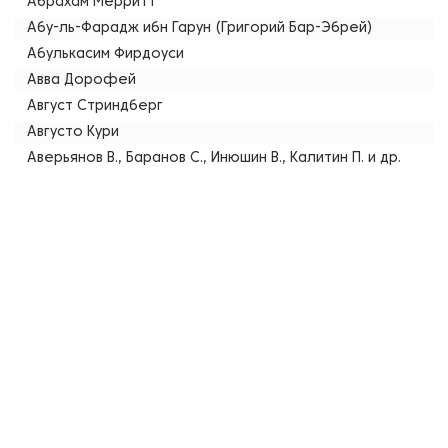
Абрахам Мерритт
Абу-ль-Фарадж ибн Гарун (Григорий Бар-Эбрей)
Абулькасим Фирдоуси
Авва Дорофей
Август Стриндберг
Августо Кури
Аверьянов В., Баранов С., Инюшин В., Калитин П. и др.