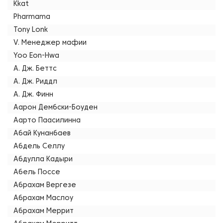
Kkat
Pharmama
Tony Lonk
V. Менеджер мафии
Yoo Eon-Hwa
А. Дж. Беттс
А. Дж. Риддл
А. Дж. Финн
Аарон Дембски-Боуден
Аарто Паасилинна
Абай Кунанбаев
Абдель Селлу
Абдулла Кадыри
Абель Поссе
Абрахам Вергезе
Абрахам Маслоу
Абрахам Меррит