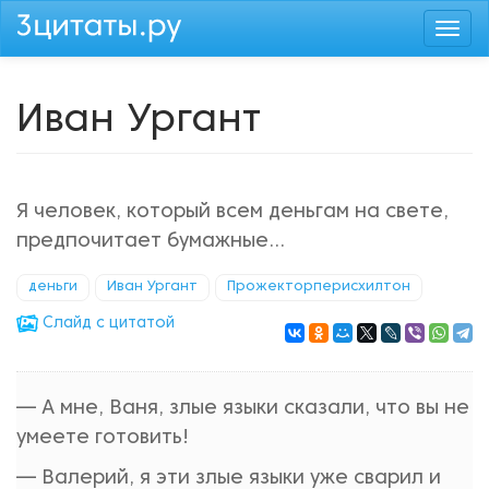
Перейти
Togg
к
navi
основному
содержанию
Иван Ургант
Я человек, который всем деньгам на свете,
предпочитает бумажные...
деньги
Иван Ургант
Прожекторперисхилтон
Cлайд с цитатой
— А мне, Ваня, злые языки сказали, что вы не
умеете готовить!
— Валерий, я эти злые языки уже сварил и