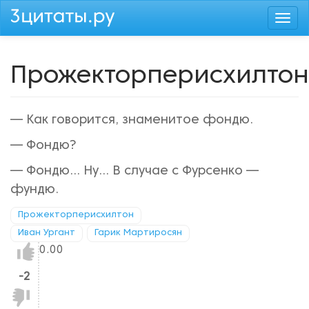
Перейти
Togg
к
navi
основному
содержанию
Прожекторперисхилтон
— Как говорится, знаменитое фондю.
— Фондю?
— Фондю... Ну... В случае с Фурсенко —
фундю.
Прожекторперисхилтон
Иван Ургант
Гарик Мартиросян
Нравится!
0.00
-2
Не