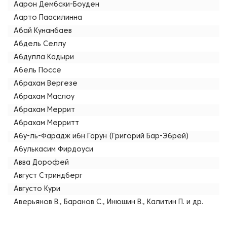
Аарон Дембски-Боуден
Аарто Паасилинна
Абай Кунанбаев
Абдель Селлу
Абдулла Кадыри
Абель Поссе
Абрахам Вергезе
Абрахам Маслоу
Абрахам Меррит
Абрахам Мерритт
Абу-ль-Фарадж ибн Гарун (Григорий Бар-Эбрей)
Абулькасим Фирдоуси
Авва Дорофей
Август Стриндберг
Августо Кури
Аверьянов В., Баранов С., Инюшин В., Калитин П. и др.