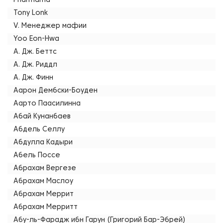
Pharmama
Tony Lonk
V. Менеджер мафии
Yoo Eon-Hwa
А. Дж. Беттс
А. Дж. Риддл
А. Дж. Финн
Аарон Дембски-Боуден
Аарто Паасилинна
Абай Кунанбаев
Абдель Селлу
Абдулла Кадыри
Абель Поссе
Абрахам Вергезе
Абрахам Маслоу
Абрахам Меррит
Абрахам Мерритт
Абу-ль-Фарадж ибн Гарун (Григорий Бар-Эбрей)