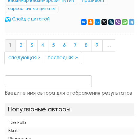
Владимир Владимирович Путин
президент
саркастичные цитаты
Cлайд с цитатой
1
2
3
4
5
6
7
8
9
…
следующая ›
последняя »
Введите имя автора для отображения результатов
Популярные авторы
Ilze Falb
Kkat