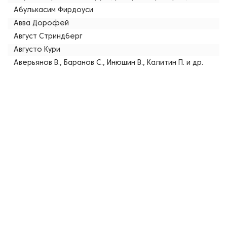
Абулькасим Фирдоуси
Авва Дорофей
Август Стриндберг
Августо Кури
Аверьянов В., Баранов С., Инюшин В., Калитин П. и др.