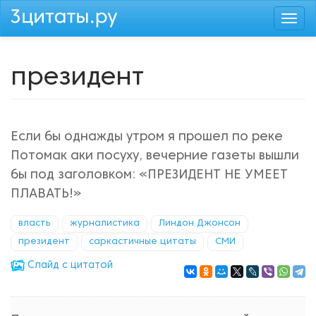
Перейти
Togg
к
navi
основному
содержанию
президент
Если бы однажды утром я прошел по реке
Потомак аки посуху, вечерние газеты вышли
бы под заголовком: «ПРЕЗИДЕНТ НЕ УМЕЕТ
ПЛАВАТЬ!»
власть
журналистика
Линдон Джонсон
президент
саркастичные цитаты
СМИ
Cлайд с цитатой