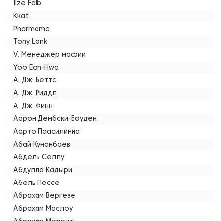
Ilze Falb
Kkat
Pharmama
Tony Lonk
V. Менеджер мафии
Yoo Eon-Hwa
А. Дж. Беттс
А. Дж. Риддл
А. Дж. Финн
Аарон Дембски-Боуден
Аарто Паасилинна
Абай Кунанбаев
Абдель Селлу
Абдулла Кадыри
Абель Поссе
Абрахам Вергезе
Абрахам Маслоу