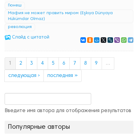
Гюнеш
Мафия не может править миром (Eşkıya Dünyaya
Hükümdar Olmaz)
революция
Cлайд с цитатой
1
2
3
4
5
6
7
8
9
…
следующая ›
последняя »
Введите имя автора для отображения результатов
Популярные авторы