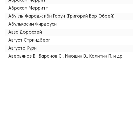
Абрахам Меррит
Абрахам Мерритт
Абу-ль-Фарадж ибн Гарун (Григорий Бар-Эбрей)
Абулькасим Фирдоуси
Авва Дорофей
Август Стриндберг
Августо Кури
Аверьянов В., Баранов С., Инюшин В., Калитин П. и др.