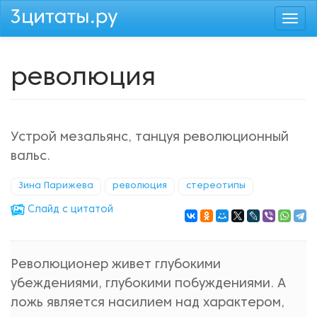
Перейти
Togg
к
navi
основному
содержанию
революция
Устрой мезальянс, танцуя революционный
вальс.
Зина Парижева
революция
стереотипы
Cлайд с цитатой
Революционер живет глубокими
убеждениями, глубокими побуждениями. А
ложь является насилием над характером,