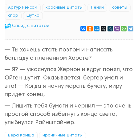
Артур Рэнсом
красивые цитаты
Ленин
советы
спор
шутка
Cлайд с цитатой
— Ты хочешь стать поэтом и написать
балладу о плененном Хорсте?
— Я? — ужаснулся Жермон и вдруг понял, что
Ойген шутит. Оказывается, бергер умел и
это! — Когда я начну марать бумагу, миру
придет конец.
— Лишить тебя бумаги и чернил — это очень
простой способ избегнуть конца света, —
улыбнулся Райнштайнер.
Вера Камша
ироничные цитаты