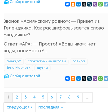
Cлайд с цитатой
Звонок «Армянскому радио»: — Привет из
Геленджика. Как расшифровывается слово
«водичка»?
Ответ «АР»: — Просто! «Воды чка»: нет
воды, понимаете!..
анекдот
саркастичные цитаты
сатира
Тина Маркотх
шутка
Cлайд с цитатой
1
2
3
4
5
6
7
8
9
…
следующая ›
последняя »