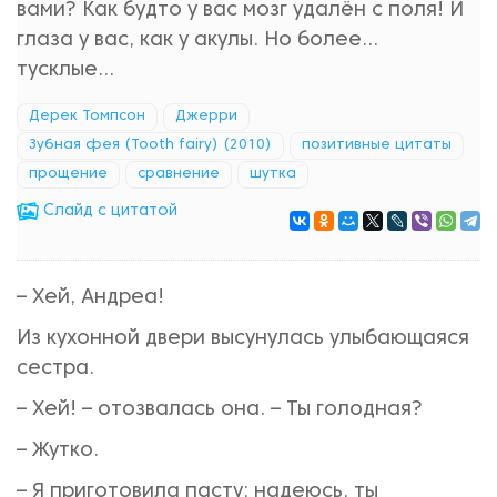
вами? Как будто у вас мозг удалён с поля! И
глаза у вас, как у акулы. Но более...
тусклые...
Дерек Томпсон
Джерри
Зубная фея (Tooth fairy) (2010)
позитивные цитаты
прощение
сравнение
шутка
Cлайд с цитатой
– Хей, Андреа!
Из кухонной двери высунулась улыбающаяся
сестра.
– Хей! – отозвалась она. – Ты голодная?
– Жутко.
– Я приготовила пасту; надеюсь, ты