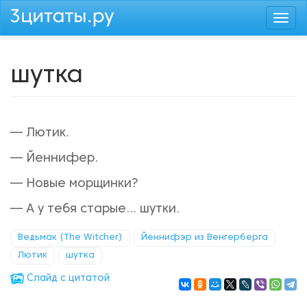
Перейти
Togg
к
navi
основному
содержанию
шутка
— Лютик.
— Йеннифер.
— Новые морщинки?
— А у тебя старые... шутки.
Ведьмак (The Witcher)
Йеннифэр из Венгерберга
Лютик
шутка
Cлайд с цитатой