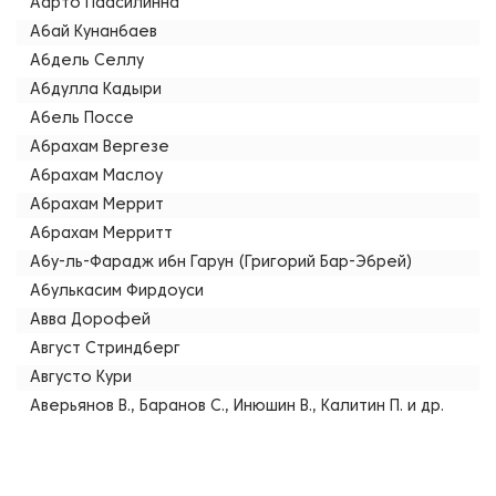
Аарто Паасилинна
Абай Кунанбаев
Абдель Селлу
Абдулла Кадыри
Абель Поссе
Абрахам Вергезе
Абрахам Маслоу
Абрахам Меррит
Абрахам Мерритт
Абу-ль-Фарадж ибн Гарун (Григорий Бар-Эбрей)
Абулькасим Фирдоуси
Авва Дорофей
Август Стриндберг
Августо Кури
Аверьянов В., Баранов С., Инюшин В., Калитин П. и др.