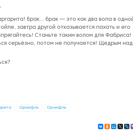
?
ргарита! Брак... брак — это как два вола в одно
тойле, завтра другой отказывается пахать и его
прягайтесь! Станьте таким волом для Фабриса!
ься серьёзно, потом не получается! Щедрым на
ься?
арита
Орнифль
Орнифль