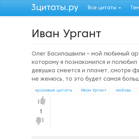
Перейти
Все цитаты
Те
к
основному
содержанию
Иван Ургант
Олег Басилашвили – мой любимый арт
которому я познакомился и полюбил с
девушка смеется и плачет, смотря ф
не женюсь, то это будет самая боль
красивые цитаты
Иван Ургант
любовь
Нравится!
1
Не
нравится!