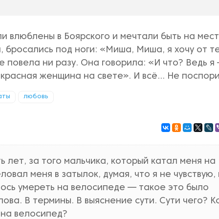
и влюблены в Боярского и мечтали быть на мес
, бросались под ноги: «Миша, Миша, я хочу от т
е повела ни разу. Она говорила: «И что? Ведь я
красная женщина на свете». И всё... Не поспори
аты
любовь
 лет, за того мальчика, который катал меня на
овал меня в затылок, думая, что я не чувствую,
елось умереть на велосипеде — такое это было
лова. В термины. В выяснение сути. Сути чего? К
 на велосипед?