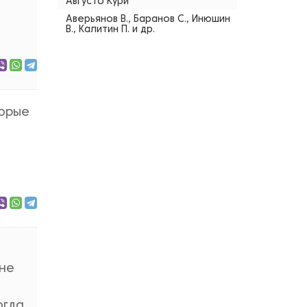
Августо Кури
Аверьянов В., Баранов С., Инюшин
В., Калитин П. и др.
торые
 не
огда