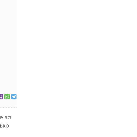
е за
лько