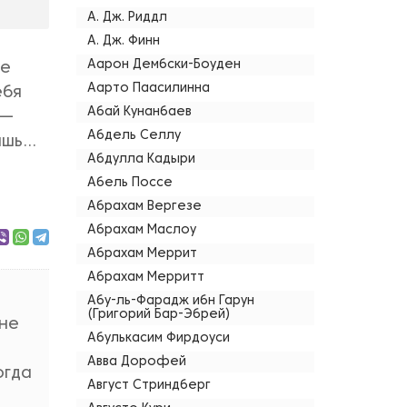
А. Дж. Риддл
А. Дж. Финн
Аарон Дембски-Боуден
те
Аарто Паасилинна
ебя
Абай Кунанбаев
 —
Абдель Селлу
шь...
Абдулла Кадыри
Абель Поссе
Абрахам Вергезе
Абрахам Маслоу
Абрахам Меррит
Абрахам Мерритт
Абу-ль-Фарадж ибн Гарун
(Григорий Бар-Эбрей)
 не
Абулькасим Фирдоуси
Авва Дорофей
огда
Август Стриндберг