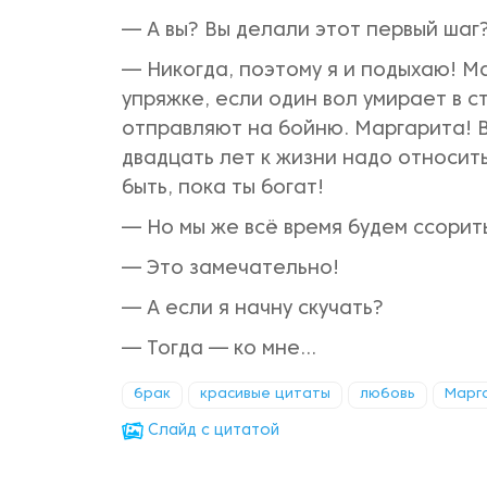
— А вы? Вы делали этот первый шаг
— Никогда, поэтому я и подыхаю! Ма
упряжке, если один вол умирает в с
отправляют на бойню. Маргарита! В
двадцать лет к жизни надо относит
быть, пока ты богат!
— Но мы же всё время будем ссорит
— Это замечательно!
— А если я начну скучать?
— Тогда — ко мне...
брак
красивые цитаты
любовь
Марг
Cлайд с цитатой