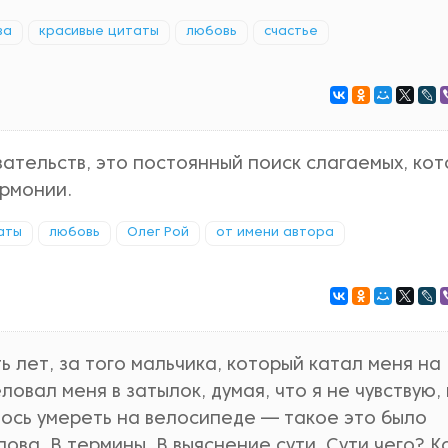
ва
красивые цитаты
любовь
счастье
зательств, это постоянный поиск слагаемых, ко
армонии.
аты
любовь
Олег Рой
от имени автора
 лет, за того мальчика, который катал меня на
овал меня в затылок, думая, что я не чувствую,
елось умереть на велосипеде — такое это было
лова. В термины. В выяснение сути. Сути чего? К