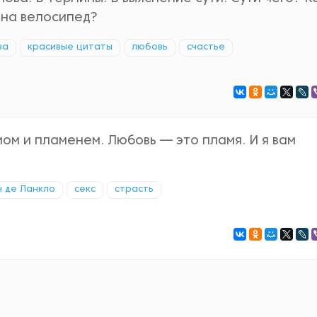
 на велосипед?
ва
красивые цитаты
любовь
счастье
мом и пламенем. Любовь — это пламя. И я вам
 де Ланкло
секс
страсть