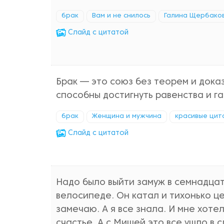
брак
Вам и не снилось
Галина Щербако
Cлайд с цитатой
Брак — это союз без теорем и дока
способны достигнуть равенства и г
брак
Женщина и мужчина
красивые цит
Cлайд с цитатой
Надо было выйти замуж в семнадцать
велосипеде. Он катал и тихонько цел
замечаю. А я все знала. И мне хот
счастье. А с Мишей это все ушло в с