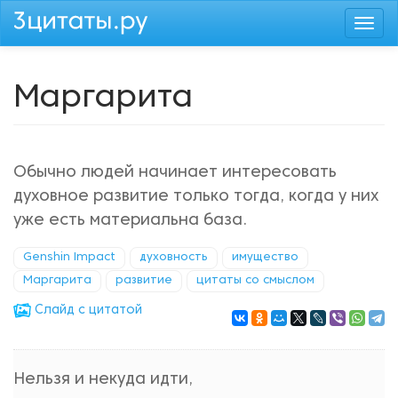
Перейти
Togg
к
navi
основному
содержанию
Маргарита
Обычно людей начинает интересовать
духовное развитие только тогда, когда у них
уже есть материальна база.
Genshin Impact
духовность
имущество
Маргарита
развитие
цитаты со смыслом
Cлайд с цитатой
Нельзя и некуда идти,