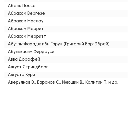
Абель Поссе
Абрахам Вергезе
Абрахам Маслоу
Абрахам Меррит
Абрахам Мерритт
Абу-ль-Фарадж ибн Гарун (Григорий Бар-Эбрей)
Абулькасим Фирдоуси
Авва Дорофей
Август Стриндберг
Августо Кури
Аверьянов В., Баранов С., Инюшин В., Калитин П. и др.