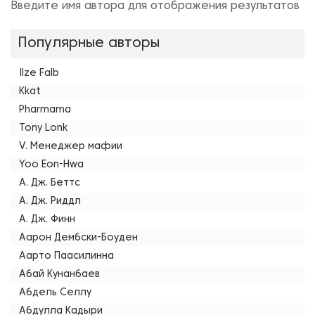
Введите имя автора для отображения результатов
Популярные авторы
Ilze Falb
Kkat
Pharmama
Tony Lonk
V. Менеджер мафии
Yoo Eon-Hwa
А. Дж. Беттс
А. Дж. Риддл
А. Дж. Финн
Аарон Дембски-Боуден
Аарто Паасилинна
Абай Кунанбаев
Абдель Селлу
Абдулла Кадыри