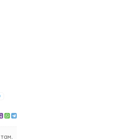
и
 там,