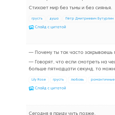
Стихает мир без тьмы и без сиянья.
грусть
душа
Пётр Дмитриевич Бутурлин
Cлайд с цитатой
— Почему ты так часто закрываешь 
— Говорят, что если смотреть на ч
больше пятнадцати секунд, то можно 
Lily Rose
грусть
любовь
романтичные
Cлайд с цитатой
Сегодня я приду чуть позже,