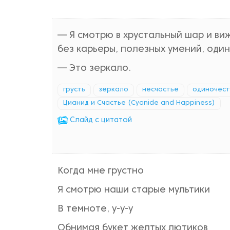
— Я смотрю в хрустальный шар и виж
без карьеры, полезных умений, один
— Это зеркало.
грусть
зеркало
несчастье
одиночест
Цианид и Счастье (Cyanide and Happiness)
Cлайд с цитатой
Когда мне грустно
Я смотрю наши старые мультики
В темноте, у-у-у
Обнимая букет желтых лютиков