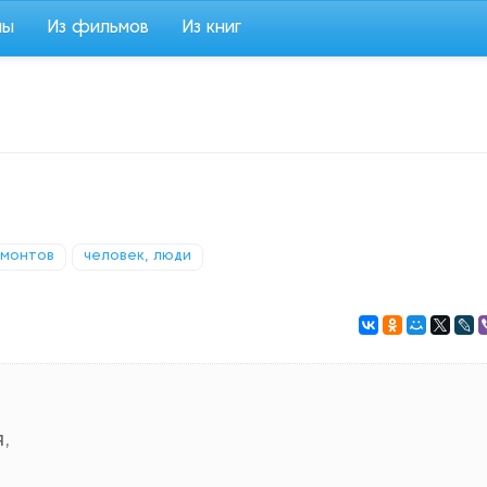
мы
Из фильмов
Из книг
рмонтов
человек, люди
,