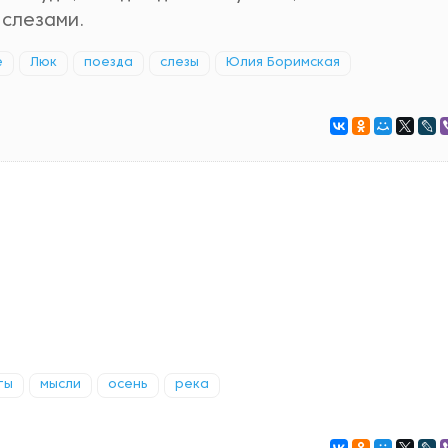
 слезами.
е
Люк
поезда
слезы
Юлия Боримская
ты
мысли
осень
река