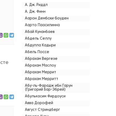
А. Дж. Риддл
А. Дж. Финн
Аарон Дембски-Боуден
Аарто Паасилинна
Абай Кунанбаев
Абдель Селлу
Абдулла Кадыри
Абель Поссе
Абрахам Вергезе
есте
Абрахам Маслоу
Абрахам Меррит
Абрахам Мерритт
Абу-ль-Фарадж ибн Гарун
(Григорий Бар-Эбрей)
Абулькасим Фирдоуси
Авва Дорофей
Август Стриндберг