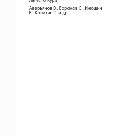
Августо Кури
Аверьянов В., Баранов С., Инюшин
В., Калитин П. и др.