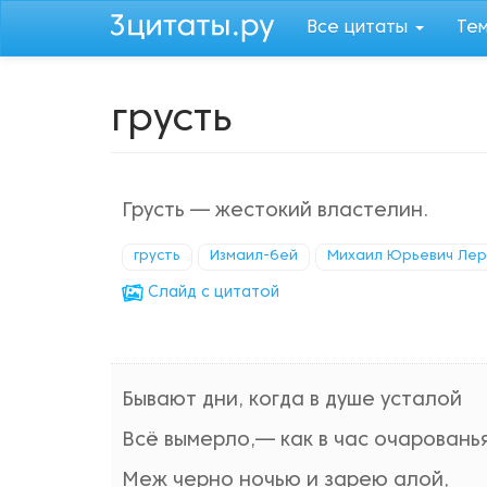
Перейти
Все цитаты
Те
к
основному
содержанию
грусть
Грусть — жестокий властелин.
грусть
Измаил-бей
Михаил Юрьевич Ле
Cлайд с цитатой
Бывают дни, когда в душе усталой
Всё вымерло,— как в час очарованья
Меж черно ночью и зарею алой,