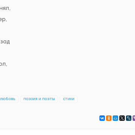
нял,
ер,
азад
ол,
любовь
поэзия и поэты
стихи