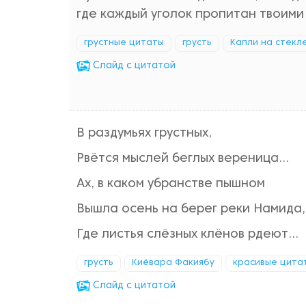
где каждый уголок пропитан твоими
грустные цитаты
грусть
Капли на стекл
Cлайд с цитатой
В раздумьях грустных,
Рвётся мыслей беглых вереница...
Ах, в каком убранстве пышном
Вышла осень на берег реки Намида,
Где листья слёзных клёнов рдеют...
грусть
Киёвара Факиябу
красивые цита
Cлайд с цитатой