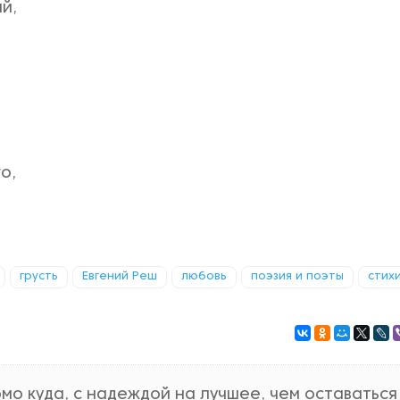
й,
о,
грусть
Евгений Реш
любовь
поэзия и поэты
стих
омо куда, с надеждой на лучшее, чем оставаться