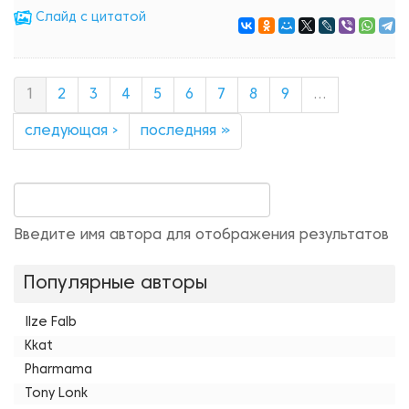
Cлайд с цитатой
1
2
3
4
5
6
7
8
9
…
следующая ›
последняя »
Введите имя автора для отображения результатов
Популярные авторы
Ilze Falb
Kkat
Pharmama
Tony Lonk