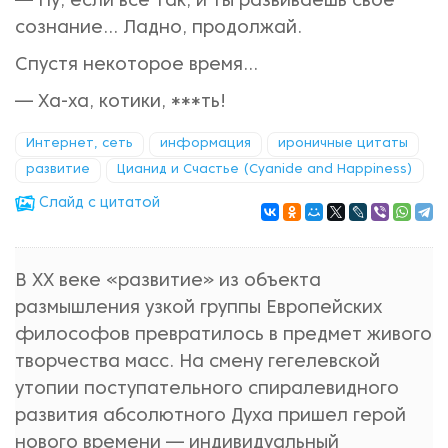
— Ну, если всё так, и ты развиваешь своё
сознание... Ладно, продолжай.
Спустя некоторое время...
— Ха-ха, котики, ***ть!
Интернет, сеть
информация
ироничные цитаты
развитие
Цианид и Счастье (Cyanide and Happiness)
Cлайд с цитатой
В ХХ веке «развитие» из объекта
размышления узкой группы Европейских
философов превратилось в предмет живого
творчества масс. На смену гегелевской
утопии поступательного спиралевидного
развития абсолютного Духа пришел герой
нового времени — индивидуальный