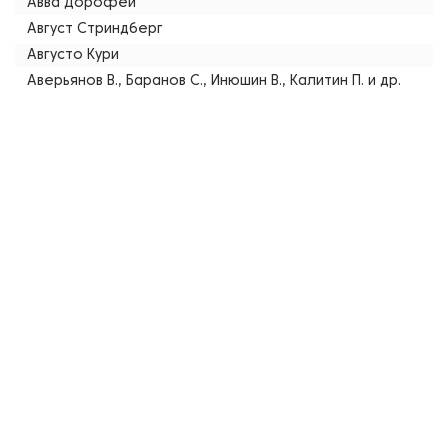
Авва Дорофей
Август Стриндберг
Августо Кури
Аверьянов В., Баранов С., Инюшин В., Калитин П. и др.