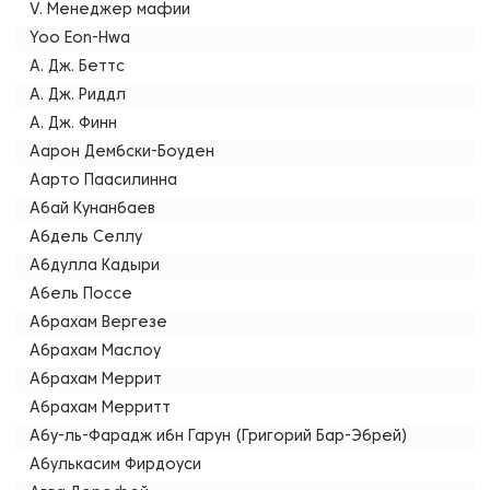
V. Менеджер мафии
Yoo Eon-Hwa
А. Дж. Беттс
А. Дж. Риддл
А. Дж. Финн
Аарон Дембски-Боуден
Аарто Паасилинна
Абай Кунанбаев
Абдель Селлу
Абдулла Кадыри
Абель Поссе
Абрахам Вергезе
Абрахам Маслоу
Абрахам Меррит
Абрахам Мерритт
Абу-ль-Фарадж ибн Гарун (Григорий Бар-Эбрей)
Абулькасим Фирдоуси