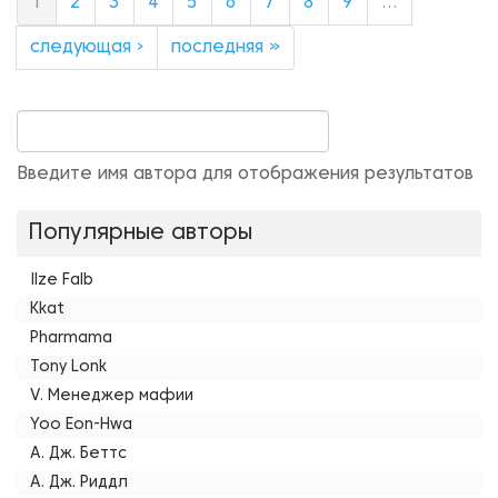
1
2
3
4
5
6
7
8
9
…
следующая ›
последняя »
Введите имя автора для отображения результатов
Популярные авторы
Ilze Falb
Kkat
Pharmama
Tony Lonk
V. Менеджер мафии
Yoo Eon-Hwa
А. Дж. Беттс
А. Дж. Риддл