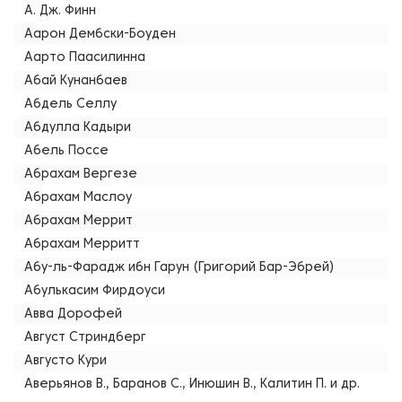
А. Дж. Финн
Аарон Дембски-Боуден
Аарто Паасилинна
Абай Кунанбаев
Абдель Селлу
Абдулла Кадыри
Абель Поссе
Абрахам Вергезе
Абрахам Маслоу
Абрахам Меррит
Абрахам Мерритт
Абу-ль-Фарадж ибн Гарун (Григорий Бар-Эбрей)
Абулькасим Фирдоуси
Авва Дорофей
Август Стриндберг
Августо Кури
Аверьянов В., Баранов С., Инюшин В., Калитин П. и др.