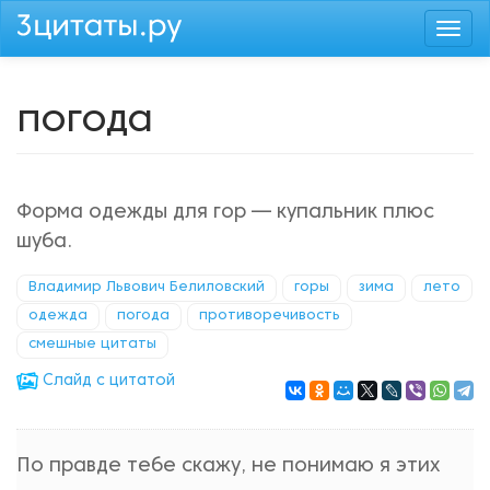
Перейти
Togg
к
navi
основному
содержанию
погода
Форма одежды для гор — купальник плюс
шуба.
Владимир Львович Белиловский
горы
зима
лето
одежда
погода
противоречивость
смешные цитаты
Cлайд с цитатой
По правде тебе скажу, не понимаю я этих