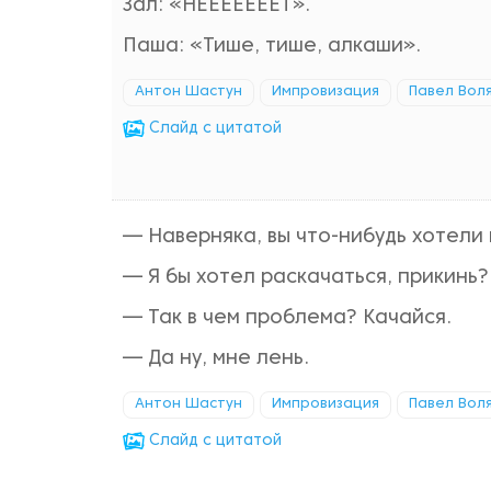
Зал: «НЕЕЕЕЕЕЕТ».
Паша: «Тише, тише, алкаши».
Антон Шастун
Импровизация
Павел Вол
Cлайд с цитатой
— Наверняка, вы что-нибудь хотели 
— Я бы хотел раскачаться, прикинь?
— Так в чем проблема? Качайся.
— Да ну, мне лень.
Антон Шастун
Импровизация
Павел Вол
Cлайд с цитатой