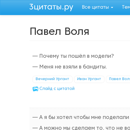
Перейти
Все цитаты
Те
к
основному
содержанию
Павел Воля
— Почему ты пошёл в модели?
— Меня не взяли в бандиты.
Вечерний Ургант
Иван Ургант
Павел Вол
Cлайд с цитатой
— А я бы хотел чтобы мне поделали
— А можно мы сделаем то, что не в