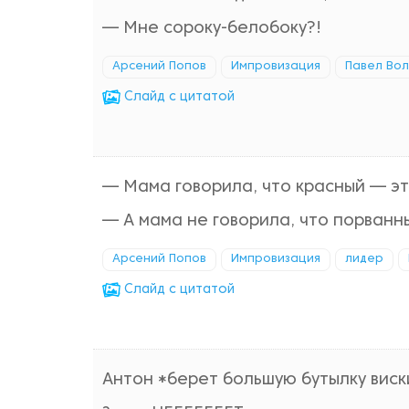
— Мне сороку-белобоку?!
Арсений Попов
Импровизация
Павел Вол
Cлайд с цитатой
— Мама говорила, что красный — эт
— А мама не говорила, что порванн
Арсений Попов
Импровизация
лидер
Cлайд с цитатой
Антон *берет большую бутылку виск