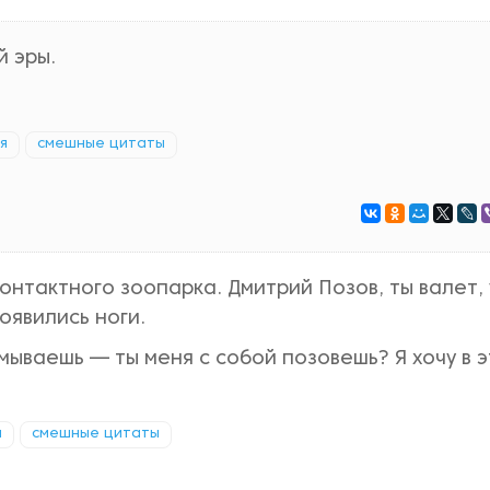
й эры.
я
смешные цитаты
онтактного зоопарка. Дмитрий Позов, ты валет, 
оявились ноги.
мываешь — ты меня с собой позовешь? Я хочу в 
я
смешные цитаты