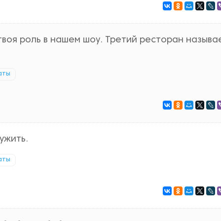
 твоя роль в нашем шоу. Третий ресторан называ
аты
ужить.
аты