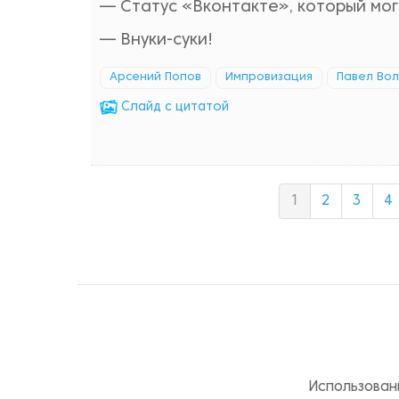
— Статус «Вконтакте», который мог 
— Внуки-суки!
Арсений Попов
Импровизация
Павел Вол
Cлайд с цитатой
1
2
3
4
Использован