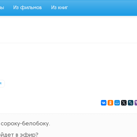
мы
Из фильмов
Из книг
я
 сороку-белобоку.
ойдет в эфир?