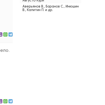
Августо Кури
Аверьянов В., Баранов С., Инюшин
В., Калитин П. и др.
дело.