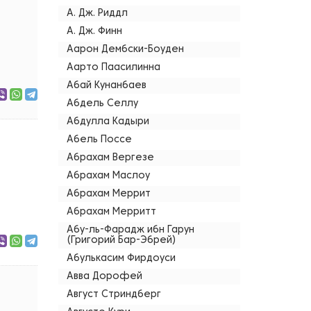
А. Дж. Риддл
А. Дж. Финн
Аарон Дембски-Боуден
Аарто Паасилинна
Абай Кунанбаев
Абдель Селлу
Абдулла Кадыри
Абель Поссе
Абрахам Вергезе
Абрахам Маслоу
Абрахам Меррит
Абрахам Мерритт
Абу-ль-Фарадж ибн Гарун
(Григорий Бар-Эбрей)
Абулькасим Фирдоуси
Авва Дорофей
Август Стриндберг