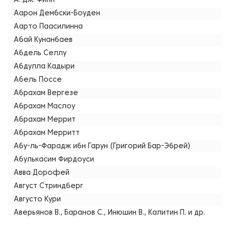
А. Дж. Финн
Аарон Дембски-Боуден
Аарто Паасилинна
Абай Кунанбаев
Абдель Селлу
Абдулла Кадыри
Абель Поссе
Абрахам Вергезе
Абрахам Маслоу
Абрахам Меррит
Абрахам Мерритт
Абу-ль-Фарадж ибн Гарун (Григорий Бар-Эбрей)
Абулькасим Фирдоуси
Авва Дорофей
Август Стриндберг
Августо Кури
Аверьянов В., Баранов С., Инюшин В., Калитин П. и др.