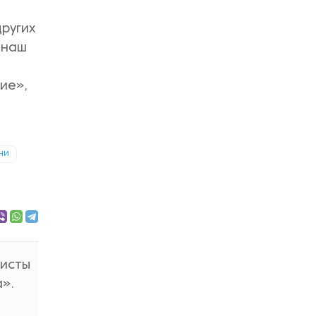
ругих
 наш
ие»,
ни
систы
».