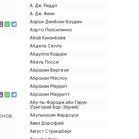
А. Дж. Риддл
А. Дж. Финн
Аарон Дембски-Боуден
Аарто Паасилинна
Абай Кунанбаев
Абдель Селлу
Абдулла Кадыри
Абель Поссе
Абрахам Вергезе
Абрахам Маслоу
Абрахам Меррит
Абрахам Мерритт
Абу-ль-Фарадж ибн Гарун
(Григорий Бар-Эбрей)
онов,
Абулькасим Фирдоуси
Авва Дорофей
Август Стриндберг