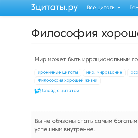
Перейти
Все цитаты
Те
к
основному
содержанию
Философия хорош
Мир может быть иррациональным гор
ироничные цитаты
мир, мироздание
осо
Философия хорошей жизни
Cлайд с цитатой
Вы не обязаны стать самым богатым
успешным внутренне.