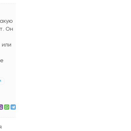
Какую
т. Он
 или
не
и
я