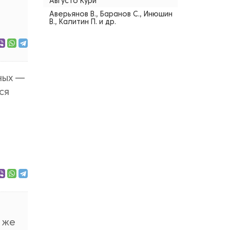
Августо Кури
Аверьянов В., Баранов С., Инюшин
В., Калитин П. и др.
ных —
ся
и же