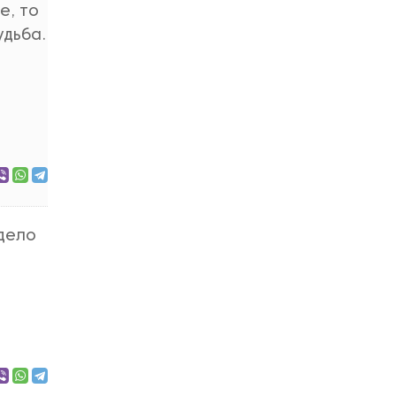
е, то
удьба.
 дело