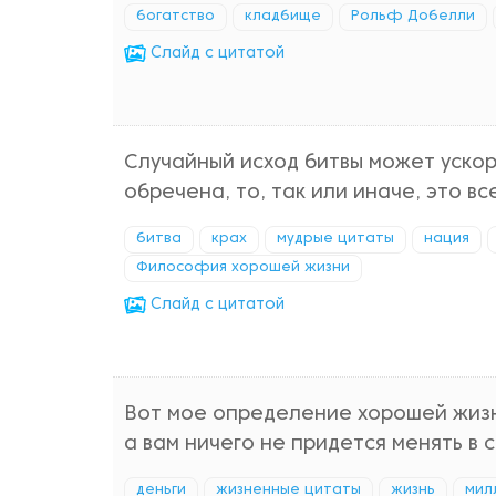
богатство
кладбище
Рольф Добелли
Cлайд с цитатой
Случайный исход битвы может ускор
обречена, то, так или иначе, это в
битва
крах
мудрые цитаты
нация
Философия хорошей жизни
Cлайд с цитатой
Вот мое определение хорошей жизни
а вам ничего не придется менять в 
деньги
жизненные цитаты
жизнь
мил