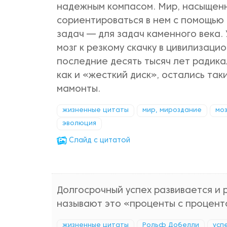
надежным компасом. Мир, насыщенн
сориентироваться в нем с помощью 
задач — для задач каменного века.
мозг к резкому скачку в цивилизаци
последние десять тысяч лет радик
как и «жесткий диск», остались таки
мамонты.
жизненные цитаты
мир, мироздание
моз
эволюция
Cлайд с цитатой
Долгосрочный успех развивается и 
называют это «проценты с проценто
жизненные цитаты
Рольф Добелли
усп