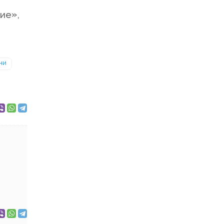
ие»,
ни