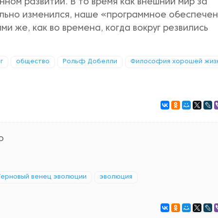
онном развитии. В то время как внешний мир за
ально изменился, наше «программное обеспечен
ми же, как во времена, когда вокруг резвились
г
общество
Рольф Добелли
Философия хорошей жиз
ю
Терновый венец эволюции
эволюция