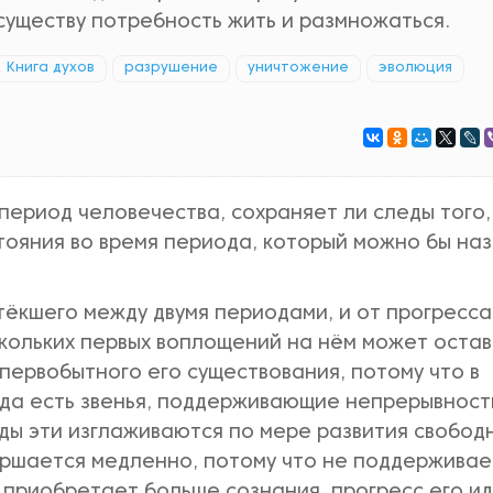
существу потребность жить и размножаться.
Книга духов
разрушение
уничтожение
эволюция
 период человечества, сохраняет ли следы того,
тояния во время периода, который можно бы наз
тёкшего между двумя периодами, и от прогресса
кольких первых воплощений на нём может остав
ервобытного его существования, потому что в
гда есть звенья, поддерживающие непрерывност
леды эти изглаживаются по мере развития свобод
ершается медленно, потому что не поддерживае
х приобретает больше сознания, прогресс его и