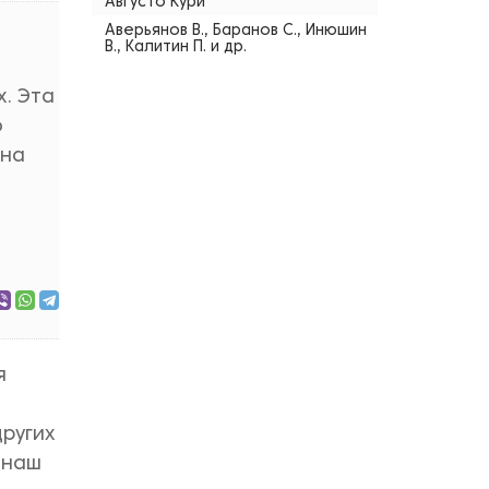
Августо Кури
Аверьянов В., Баранов С., Инюшин
В., Калитин П. и др.
х. Эта
о
 на
я
ругих
 наш