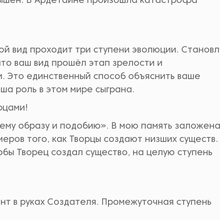
вышен. В Ардетайне произошла катастрофа
бой вид проходит три ступени эволюции. Станов
что ваш вид прошёл этап зрелости и
и. Это единственный способ объяснить ваше
а роль в этом мире сыграна.
рцами!
воему образу и подобию». В мою память заложен
еров того, как Творцы создают низших существ.
обы Творец создал существо, на целую ступень
ент в руках Создателя. Промежуточная ступень