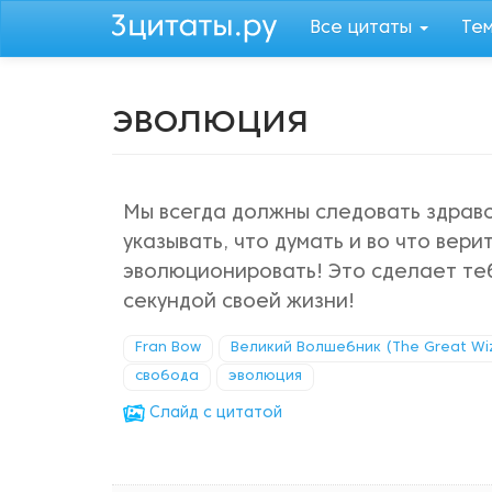
Перейти
Все цитаты
Те
к
основному
содержанию
эволюция
Мы всегда должны следовать здраво
указывать, что думать и во что вери
эволюционировать! Это сделает те
секундой своей жизни!
Fran Bow
Великий Волшебник (The Great Wi
свобода
эволюция
Cлайд с цитатой