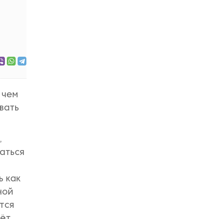
 чем
вать
,
аться
ь как
ной
тся
дёт