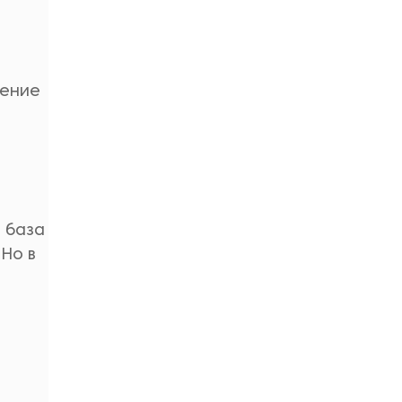
ление
а база
 Но в