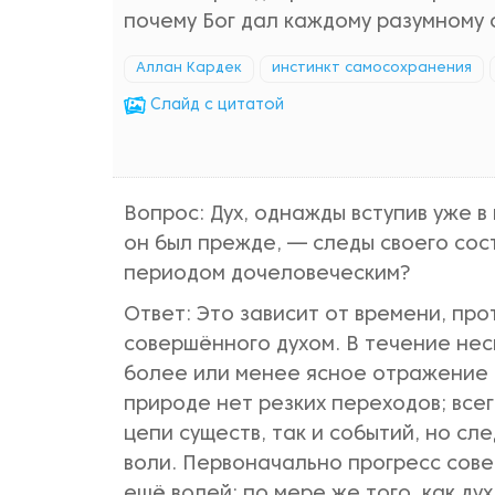
почему Бог дал каждому разумному 
Аллан Кардек
инстинкт самосохранения
Cлайд с цитатой
Вопрос: Дух, однажды вступив уже в
он был прежде, — следы своего сос
периодом дочеловеческим?
Ответ: Это зависит от времени, про
совершённого духом. В течение нес
более или менее ясное отражение п
природе нет резких переходов; все
цепи существ, так и событий, но с
воли. Первоначально прогресс сов
ещё волей; по мере же того, как ду