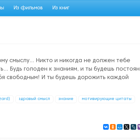
мы
Из фильмов
Из книг
му смыслу... Никто и никогда не должен тебе
ть... Будь голоден к знаниям, и ты будешь постоя
бя свободным! И ты будешь дорожить каждой
zard)
здравый смысл
знание
мотивирующие цитаты