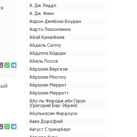
А. Дж. Риддл
ня
А. Дж. Финн
Аарон Дембски-Боуден
Аарто Паасилинна
Абай Кунанбаев
Абдель Селлу
Абдулла Кадыри
Абель Поссе
Абрахам Вергезе
Абрахам Маслоу
Абрахам Меррит
вый
Абрахам Мерритт
Абу-ль-Фарадж ибн Гарун
(Григорий Бар-Эбрей)
Абулькасим Фирдоуси
Авва Дорофей
Август Стриндберг