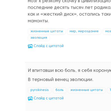
мозг к резкому скачку в цивилизаци
последние десять тысяч лет радик
как и «жесткий диск», остались таки
мамонты.
жизненные цитаты
мир, мироздание
моз
эволюция
Cлайд с цитатой
И впитавши всю боль, я себя корону
В терновый венец эволюции.
pyrokinesis
боль
жизненные цитаты
Cлайд с цитатой