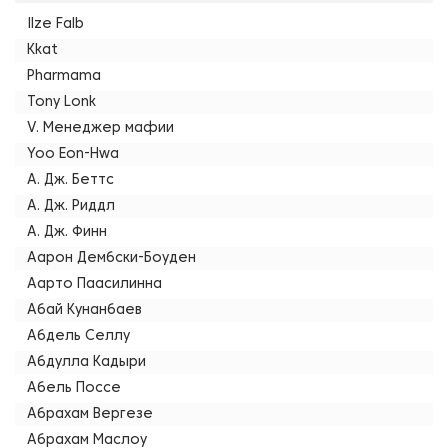
Ilze Falb
Kkat
Pharmama
Tony Lonk
V. Менеджер мафии
Yoo Eon-Hwa
А. Дж. Беттс
А. Дж. Риддл
А. Дж. Финн
Аарон Дембски-Боуден
Аарто Паасилинна
Абай Кунанбаев
Абдель Селлу
Абдулла Кадыри
Абель Поссе
Абрахам Вергезе
Абрахам Маслоу