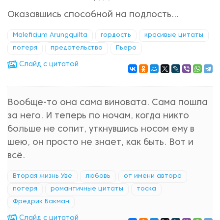
Оказавшись способной на подлость…
Maleficium Arungquilta
гордость
красивые цитаты
потеря
предательство
Пьеро
Cлайд с цитатой
Вообще-то она сама виновата. Сама пошла
за него. И теперь по ночам, когда никто
больше не сопит, уткнувшись носом ему в
шею, он просто не знает, как быть. Вот и
всё.
Вторая жизнь Уве
любовь
от имени автора
потеря
романтичные цитаты
тоска
Фредрик Бакман
Cлайд с цитатой