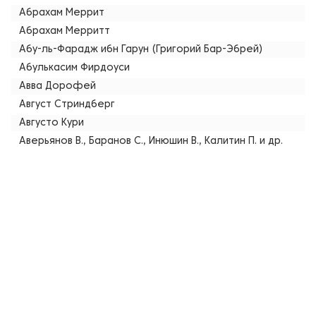
Абрахам Меррит
Абрахам Мерритт
Абу-ль-Фарадж ибн Гарун (Григорий Бар-Эбрей)
Абулькасим Фирдоуси
Авва Дорофей
Август Стриндберг
Августо Кури
Аверьянов В., Баранов С., Инюшин В., Калитин П. и др.