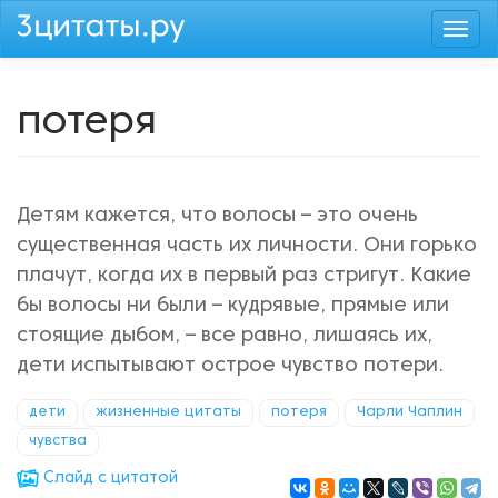
Перейти
Togg
к
navi
основному
содержанию
потеря
Детям кажется, что волосы – это очень
существенная часть их личности. Они горько
плачут, когда их в первый раз стригут. Какие
бы волосы ни были – кудрявые, прямые или
стоящие дыбом, – все равно, лишаясь их,
дети испытывают острое чувство потери.
дети
жизненные цитаты
потеря
Чарли Чаплин
чувства
Cлайд с цитатой