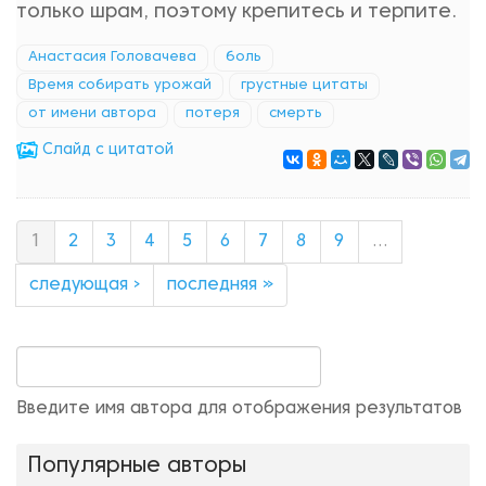
только шрам, поэтому крепитесь и терпите.
Анастасия Головачева
боль
Время собирать урожай
грустные цитаты
от имени автора
потеря
смерть
Cлайд с цитатой
1
2
3
4
5
6
7
8
9
…
следующая ›
последняя »
Введите имя автора для отображения результатов
Популярные авторы