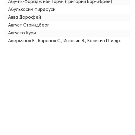
Абу-ль-Фарадж ибн Гарун (Григорий Бар-Эбрей)
Абулькасим Фирдоуси
Авва Дорофей
Август Стриндберг
Августо Кури
Аверьянов В., Баранов С., Инюшин В., Калитин П. и др.