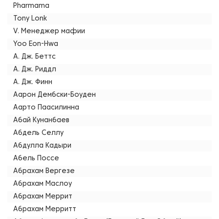
Pharmama
Tony Lonk
V. Менеджер мафии
Yoo Eon-Hwa
А. Дж. Беттс
А. Дж. Риддл
А. Дж. Финн
Аарон Дембски-Боуден
Аарто Паасилинна
Абай Кунанбаев
Абдель Селлу
Абдулла Кадыри
Абель Поссе
Абрахам Вергезе
Абрахам Маслоу
Абрахам Меррит
Абрахам Мерритт