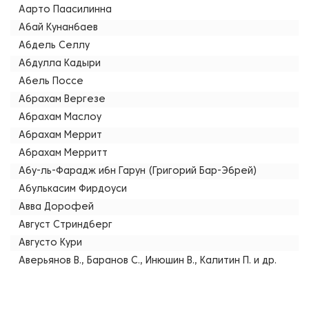
Аарто Паасилинна
Абай Кунанбаев
Абдель Селлу
Абдулла Кадыри
Абель Поссе
Абрахам Вергезе
Абрахам Маслоу
Абрахам Меррит
Абрахам Мерритт
Абу-ль-Фарадж ибн Гарун (Григорий Бар-Эбрей)
Абулькасим Фирдоуси
Авва Дорофей
Август Стриндберг
Августо Кури
Аверьянов В., Баранов С., Инюшин В., Калитин П. и др.