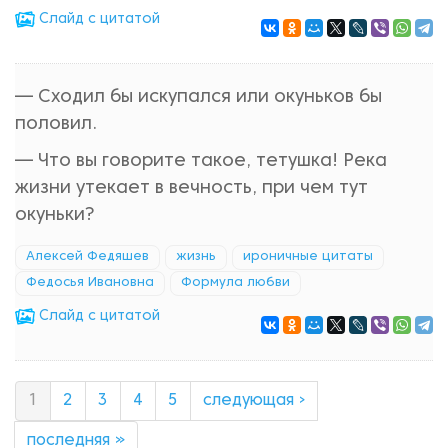
Cлайд с цитатой
— Сходил бы искупался или окуньков бы
половил.
— Что вы говорите такое, тетушка! Река
жизни утекает в вечность, при чем тут
окуньки?
Алексей Федяшев
жизнь
ироничные цитаты
Федосья Ивановна
Формула любви
Cлайд с цитатой
1
2
3
4
5
следующая ›
последняя »