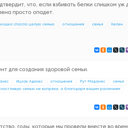
твердит, что, если взбивать белки слишком уж 
 пена просто опадет.
а кошка спасла целую семью
отношения
семья
Хелен
т для создания здоровой семьи.
анес
Ицхак Адизес
отношения
Рут Маданес
семья
счастливую семью не вопреки, а благодаря вашим различиям
тство, годы, которые мы провели вместе во врем