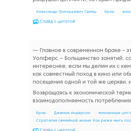
Александр Григорьевич Свияш
брак
жиз
Cлайд с цитатой
— Главное в современном браке – э
Уолферс. – Большинство занятий, с
интереснее, если мы делим их с кем
как совместный поход в кино или о
посещения одной и той же церкви, 
Возвращаясь к экономической терми
взаимодополняемость потребления
брак
Дженни Андерсон
жизненные цит
Стратегия семейной жизни. Как реже мыть пос
Cлайд с цитатой