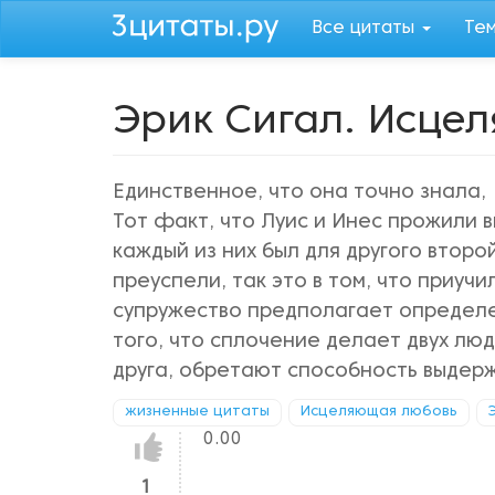
Перейти
Все цитаты
Те
к
основному
содержанию
Эрик Сигал. Исце
Единственное, что она точно знала, 
Тот факт, что Луис и Инес прожили в
каждый из них был для другого второ
преуспели, так это в том, что приучи
супружество предполагает определен
того, что сплочение делает двух лю
друга, обретают способность выдерж
жизненные цитаты
Исцеляющая любовь
0.00
Нравится!
1