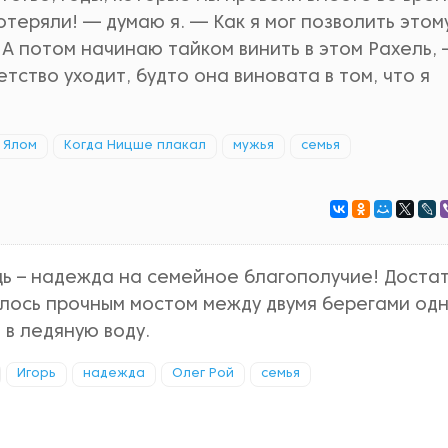
потеряли! — думаю я. — Как я мог позволить этом
 А потом начинаю тайком винить в этом Рахель,
етство уходит, будто она виновата в том, что я
 Ялом
Когда Ницше плакал
мужья
семья
ещь – надежда на семейное благополучие! Доста
залось прочным мостом между двумя берегами од
я в ледяную воду.
Игорь
надежда
Олег Рой
семья