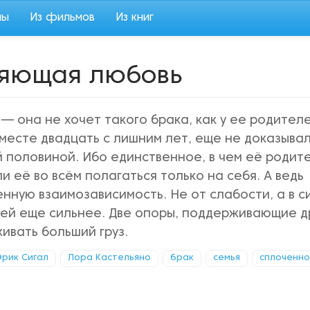
мы
Из фильмов
Из книг
ляющая любовь
— она не хочет такого брака, как у ее родителе
месте двадцать с лишним лет, еще не доказывал
й половиной. Ибо единственное, в чем её родит
ли её во всём полагаться только на себя. А ведь
ную взаимозависимость. Не от слабости, а в с
дей еще сильнее. Две опоры, поддерживающие д
ивать больший груз.
Эрик Сигал
Лора Кастельяно
брак
семья
сплоченно