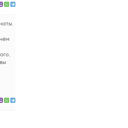
наты.
 нём
ого,
овы