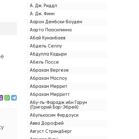
А. Дж. Риддл
А. Дж. Финн
Аарон Дембски-Боуден
Аарто Паасилинна
Абай Кунанбаев
Абдель Селлу
Абдулла Кадыри
сё
Абель Поссе
Абрахам Вергезе
Абрахам Маслоу
Абрахам Меррит
Абрахам Мерритт
Абу-ль-Фарадж ибн Гарун
(Григорий Бар-Эбрей)
Абулькасим Фирдоуси
,
Авва Дорофей
ку
Август Стриндберг