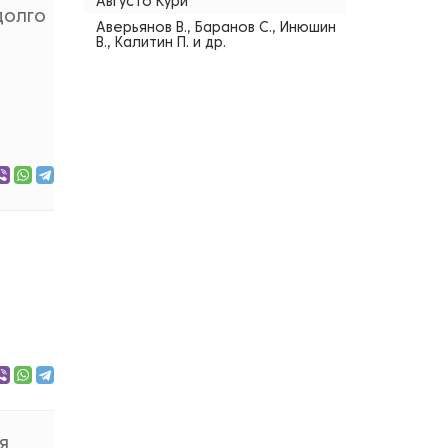
Августо Кури
долго
Аверьянов В., Баранов С., Инюшин
В., Калитин П. и др.
я