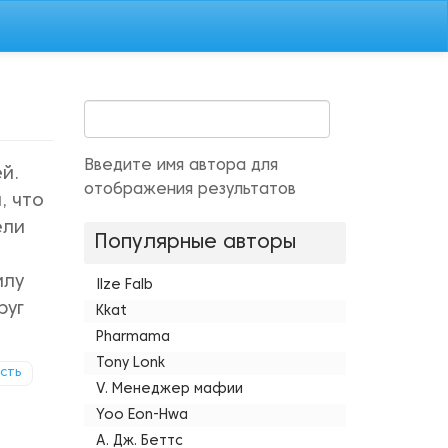
Введите имя автора для
й.
отображения результатов
, что
ели
Популярные авторы
илу
Ilze Falb
руг
Kkat
Pharmama
Tony Lonk
сть
V. Менеджер мафии
Yoo Eon-Hwa
А. Дж. Беттс