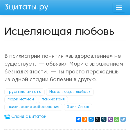
Перейти
Togg
к
navi
основному
содержанию
Исцеляющая любовь
В психиатрии понятия «выздоровление» не
существует, — объявил Мори с выражением
безнадежности. — Ты просто переходишь
из одной стадии болезни в другую.
грустные цитаты
Исцеляющая любовь
Мори Истман
психиатрия
психические заболевания
Эрик Сигал
Cлайд с цитатой