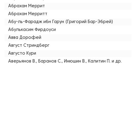
Абрахам Меррит
Абрахам Мерритт
Абу-ль-Фарадж ибн Гарун (Григорий Бар-Эбрей)
Абулькасим Фирдоуси
Авва Дорофей
Август Стриндберг
Августо Кури
Аверьянов В., Баранов С., Инюшин В., Калитин П. и др.