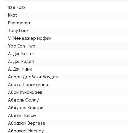
Ilze Falb
Kkat
Pharmama
Tony Lonk
V. Менеджер мафии
Yoo Eon-Hwa
А. Дж. Беттс
А. Дж. Риддл
А. Дж. Финн
Аарон Дембски-Боуден
Аарто Паасилинна
Абай Кунанбаев
Абдель Селлу
Абдулла Кадыри
Абель Поссе
Абрахам Вергезе
Абрахам Маслоу