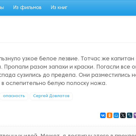
мы
Из фильмов
Из книг
льзнуло узкое белое лезвие. Тотчас же капитан
. Пропали разом запахи и краски. Погасли все о
спада сузились до предела. Они разместились н
ь в ослепительно белую полоску ножа.
опасность
Сергей Довлатов