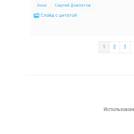
Зона
Сергей Довлатов
Cлайд с цитатой
1
2
3
Использован