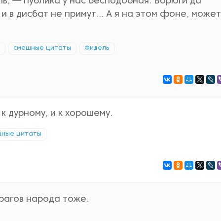
ль, — публика у нас бесподобная. Ворюги да
х и в дисбат не примут... А я на этом фоне, может
смешные цитаты
Фидель
к дурному, и к хорошему.
шные цитаты
рагов народа тоже.