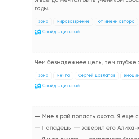
Я всегда мечтал быть учеником собс
годы.
Зона
мировоззрение
от имени автора
Cлайд с цитатой
Чем безнадежнее цель, тем глубже 
Зона
мечта
Сергей Довлатов
эмоци
Cлайд с цитатой
— Мне в рай попасть охота. Я еще с
— Попадешь, — заверил его Алиханов