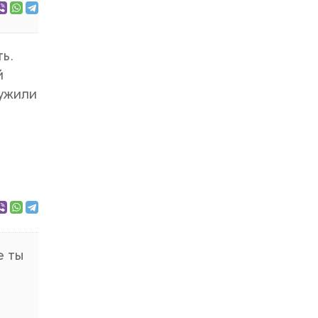
ь.
й
ружили
е ты