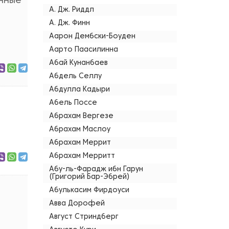
онные
А. Дж. Риддл
А. Дж. Финн
Аарон Дембски-Боуден
Аарто Паасилинна
Абай Кунанбаев
Абдель Селлу
Абдулла Кадыри
Абель Поссе
Абрахам Вергезе
Абрахам Маслоу
Абрахам Меррит
Абрахам Мерритт
Абу-ль-Фарадж ибн Гарун
(Григорий Бар-Эбрей)
Абулькасим Фирдоуси
Авва Дорофей
Август Стриндберг