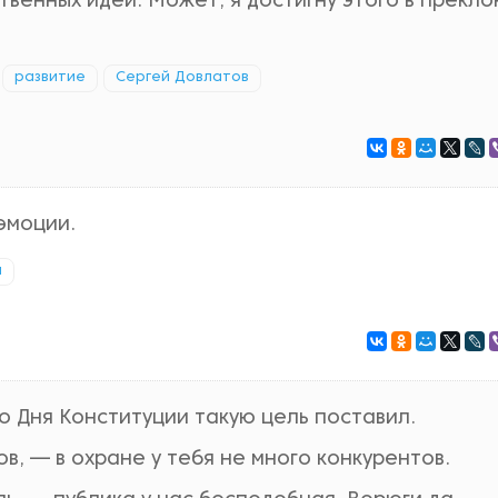
твенных идей. Может, я достигну этого в прекл
развитие
Сергей Довлатов
эмоции.
и
о Дня Конституции такую цель поставил.
, — в охране у тебя не много конкурентов.