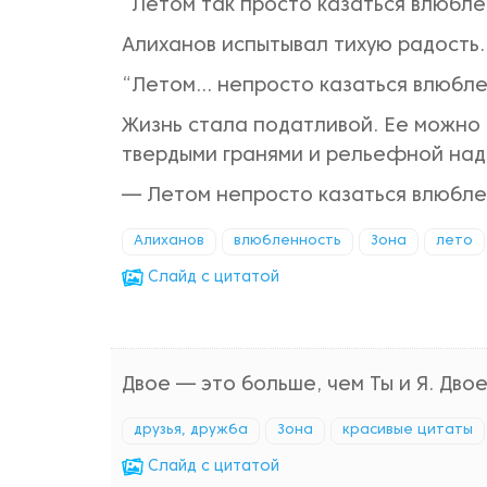
“Летом так просто казаться влюбл
Алиханов испытывал тихую радость.
“Летом… непросто казаться влюбл
Жизнь стала податливой. Ее можно
твердыми гранями и рельефной над
— Летом непросто казаться влюблен
Алиханов
влюбленность
Зона
лето
Cлайд с цитатой
Двое — это больше, чем Ты и Я. Двое
друзья, дружба
Зона
красивые цитаты
Cлайд с цитатой