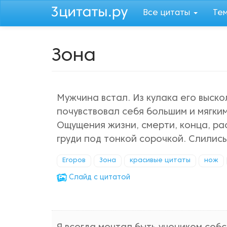
Перейти
Все цитаты
Те
к
основному
содержанию
Зона
Мужчина встал. Из кулака его выско
почувствовал себя большим и мягким
Ощущения жизни, смерти, конца, ра
груди под тонкой сорочкой. Слилис
Егоров
Зона
красивые цитаты
нож
Cлайд с цитатой