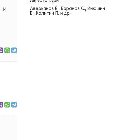
Августо Кури
, и
Аверьянов В., Баранов С., Инюшин
В., Калитин П. и др.