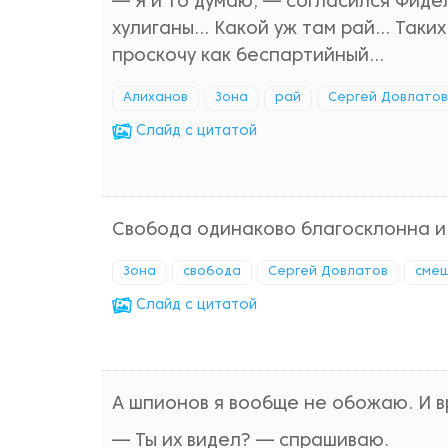
— Я и то думаю, — согласился Фиде
хулиганы... Какой уж там рай... Таки
проскочу как беспартийный...
Алиханов
Зона
рай
Сергей Довлатов
Cлайд с цитатой
Свобода одинаково благосклонна и 
Зона
свобода
Сергей Довлатов
сме
Cлайд с цитатой
А шпионов я вообще не обожаю. И в
— Ты их видел? — спрашиваю.