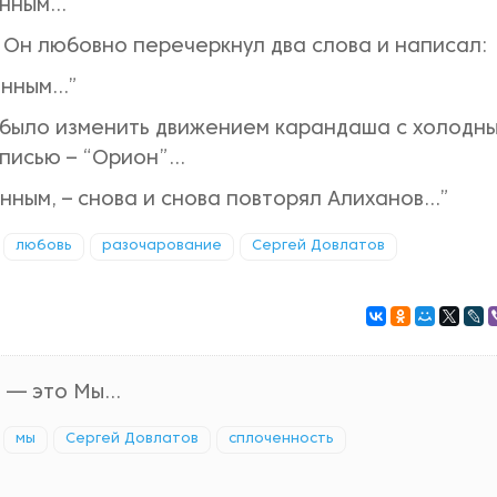
енным…”
 Он любовно перечеркнул два слова и написал:
енным…”
 было изменить движением карандаша с холодн
писью – “Орион”…
ным, – снова и снова повторял Алиханов…”
любовь
разочарование
Сергей Довлатов
 — это Мы...
мы
Сергей Довлатов
сплоченность