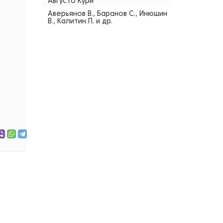
Августо Кури
Аверьянов В., Баранов С., Инюшин
В., Калитин П. и др.