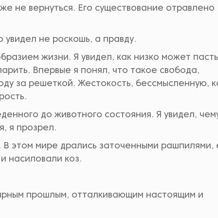
уже не вернуться. Его существование отравлено
о увидел не роскошь, а правду.
бразием жизни. Я увидел, как низко может паст
парить. Впервые я понял, что такое свобода,
боду за решеткой. Жестокость, бессмысленную, к
рость.
денного до животного состояния. Я увидел, чем
, я прозрел.
н. В этом мире дрались заточенными рашпилями,
и насиловали коз.
марным прошлым, отталкивающим настоящим и