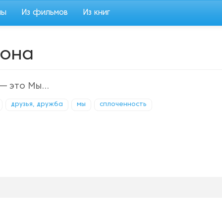
мы
Из фильмов
Из книг
Зона
— это Мы...
друзья, дружба
мы
сплоченность