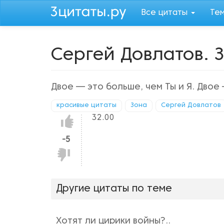
Перейти
Все цитаты
Те
к
основному
содержанию
Сергей Довлатов. 
Двое — это больше, чем Ты и Я. Двое 
красивые цитаты
Зона
Сергей Довлатов
32.00
Нравится!
-5
Не
нравится!
Другие цитаты по теме
Хотят ли цирики войны?..