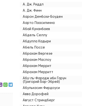
А. Дж. Риддл
А. Дж. Финн
Аарон Дембски-Боуден
Аарто Паасилинна
Абай Кунанбаев
Абдель Селлу
Абдулла Кадыри
Абель Поссе
Абрахам Вергезе
Абрахам Маслоу
Абрахам Меррит
Абрахам Мерритт
Абу-ль-Фарадж ибн Гарун
(Григорий Бар-Эбрей)
Абулькасим Фирдоуси
Авва Дорофей
Август Стриндберг