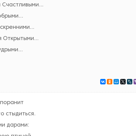
Счастливыми...
брыми...
скренними...
 Открытыми...
дрыми...
о поранит
о стыдиться.
ми дарами: