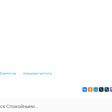
Довлатов
смешные цитаты
я Спокойными...