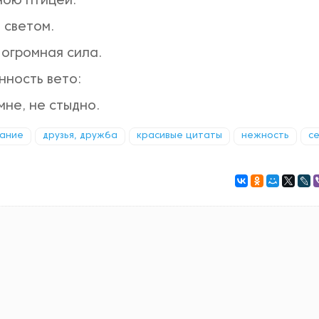
ною птицей.
 светом.
 огромная сила.
нность вето:
мне, не стыдно.
ание
друзья, дружба
красивые цитаты
нежность
с