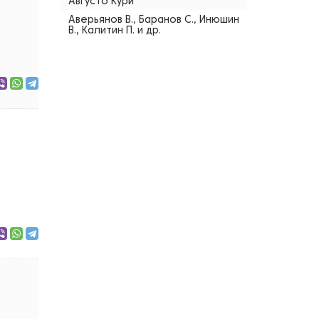
Августо Кури
Аверьянов В., Баранов С., Инюшин
В., Калитин П. и др.