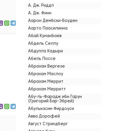
А. Дж. Риддл
А. Дж. Финн
Аарон Дембски-Боуден
Аарто Паасилинна
Абай Кунанбаев
Абдель Селлу
Абдулла Кадыри
Абель Поссе
Абрахам Вергезе
Абрахам Маслоу
Абрахам Меррит
Абрахам Мерритт
Абу-ль-Фарадж ибн Гарун
(Григорий Бар-Эбрей)
Абулькасим Фирдоуси
Авва Дорофей
Август Стриндберг