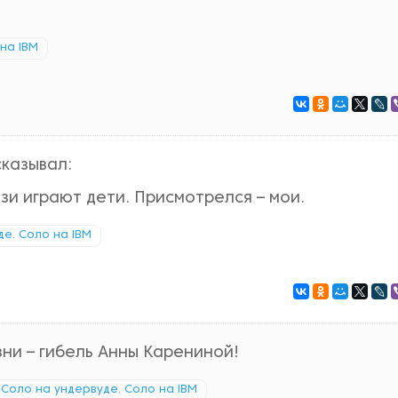
на IBM
сказывал:
язи играют дети. Присмотрелся – мои.
е. Соло на IBM
ни – гибель Анны Карениной!
Соло на ундервуде. Соло на IBM