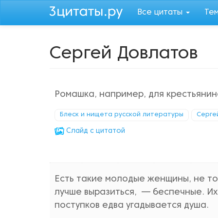
Перейти
Все цитаты
Те
к
основному
содержанию
Сергей Довлатов
Ромашка, например, для крестьянин
Блеск и нищета русской литературы
Серге
Cлайд с цитатой
Есть такие молодые женщины, не то 
лучше выразиться, — беспечные. И
поступков едва угадывается душа.