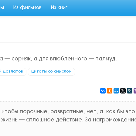
мы
Из фильмов
Из книг
а — сорняк, а для влюбленного — талмуд.
й Довлатов
цитаты со смыслом
чтобы порочные, развратные, нет, а, как бы это
х жизнь — сплошное действие. За нагромождени