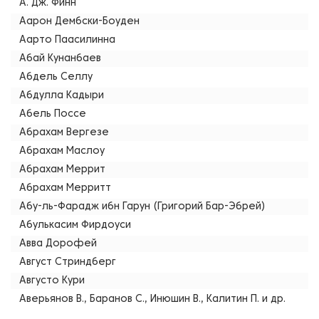
А. Дж. Финн
Аарон Дембски-Боуден
Аарто Паасилинна
Абай Кунанбаев
Абдель Селлу
Абдулла Кадыри
Абель Поссе
Абрахам Вергезе
Абрахам Маслоу
Абрахам Меррит
Абрахам Мерритт
Абу-ль-Фарадж ибн Гарун (Григорий Бар-Эбрей)
Абулькасим Фирдоуси
Авва Дорофей
Август Стриндберг
Августо Кури
Аверьянов В., Баранов С., Инюшин В., Калитин П. и др.