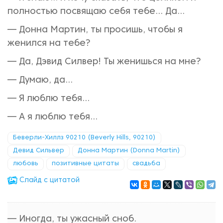
полностью посвящаю себя тебе… Да…
— Донна Мартин, ты просишь, чтобы я
женился на тебе?
— Да, Дэвид Силвер! Ты женишься на мне?
— Думаю, да…
— Я люблю тебя…
— А я люблю тебя…
Беверли-Хиллз 90210 (Beverly Hills, 90210)
Девид Сильвер
Донна Мартин (Donna Martin)
любовь
позитивные цитаты
свадьба
Cлайд с цитатой
— Иногда, ты ужасный сноб.