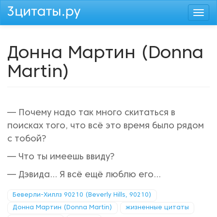
Перейти
Togg
к
navi
основному
содержанию
Донна Мартин (Donna
Martin)
— Почему надо так много скитаться в
поисках того, что всё это время было рядом
с тобой?
— Что ты имеешь ввиду?
— Дэвида… Я всё ещё люблю его…
Беверли-Хиллз 90210 (Beverly Hills, 90210)
Донна Мартин (Donna Martin)
жизненные цитаты